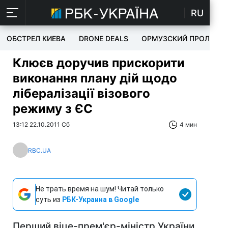
RU
ОБСТРЕЛ КИЕВА
DRONE DEALS
ОРМУЗСКИЙ ПРОЛИВ
Клюєв доручив прискорити
виконання плану дій щодо
лібералізації візового
режиму з ЄС
13:12 22.10.2011 Сб
4 мин
RBC.UA
Не трать время на шум! Читай только
суть из
РБК-Украина в Google
Перший віце-прем'єр-міністр України