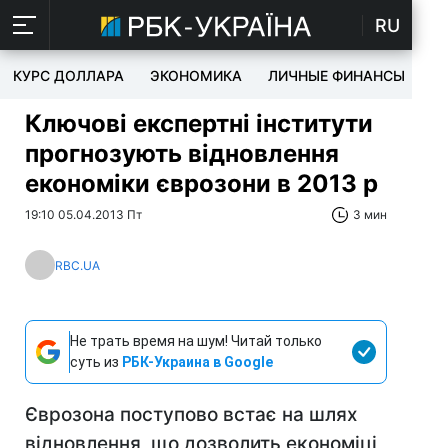
RU
КУРС ДОЛЛАРА
ЭКОНОМИКА
ЛИЧНЫЕ ФИНАНСЫ
T
Ключові експертні інститути
прогнозують відновлення
економіки єврозони в 2013 р
19:10 05.04.2013 Пт
3 мин
RBC.UA
Не трать время на шум! Читай только
суть из
РБК-Украина в Google
Єврозона поступово встає на шлях
відновлення, що дозволить економіці