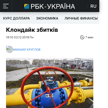
RU
КУРС ДОЛЛАРА
ЭКОНОМИКА
ЛИЧНЫЕ ФИНАНСЫ
T
Клондайк збитків
16:10 03.12.2018 Пн
7 мин
МИХАИЛ КРУГЛОВ