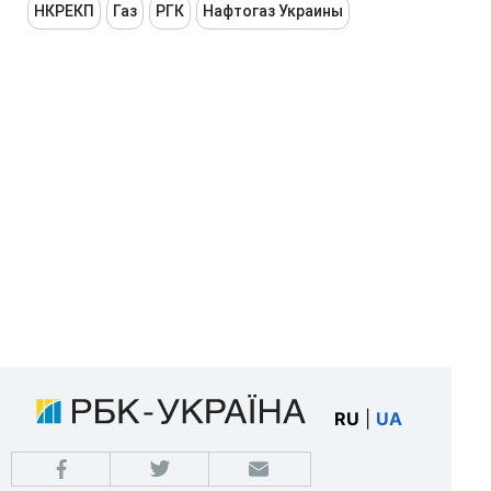
НКРЕКП
Газ
РГК
Нафтогаз Украины
RU
|
UA