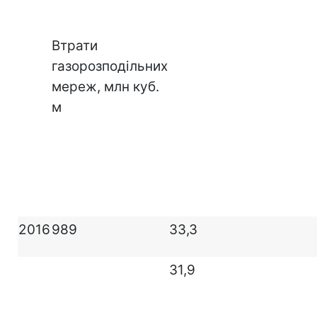
Втрати
газорозподільних
мереж, млн куб.
м
2016
989
33,3
31,9