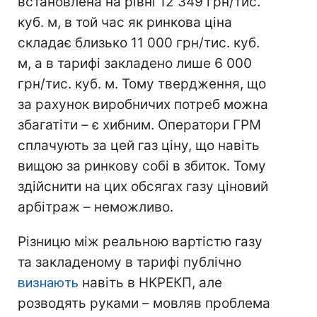
встановлена на рівні 12 349 грн/тис.
куб. м, в той час як ринкова ціна
складає близько 11 000 грн/тис. куб.
м, а в тарифі закладено лише 6 000
грн/тис. куб. м. Тому твердження, що
за рахунок виробничих потреб можна
збагатіти – є хибним. Оператори ГРМ
сплачують за цей газ ціну, що навіть
вищою за ринкову собі в збиток. Тому
здійснити на цих обсягах газу ціновий
арбітраж – неможливо.
Різницю між реальною вартістю газу
та закладеному в тарифі публічно
визнають
навіть в НКРЕКП, але
розводять руками – мовляв проблема