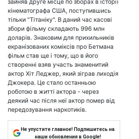
зайняв друге місце по зборах в історії
кінематографа США, поступившись
тільки "Тітаніку". В даний час касові
збори фільму складають 996 млн
доларів. Знаковим для прихильників
екранізованих коміксів про Бетмана
фільм став ще і тому, що в його
створенні взяв участь знаменитий
актор Хіт Леджер, який зіграв лиходія
Джокера. Це стало останньою
роботою в житті актора - через
деякий час після неї актор помер від
передозування наркотиків.
Не упустите главное! Подпишитесь на
наши обновления в Google!