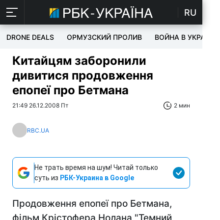
RU
DRONE DEALS
ОРМУЗСКИЙ ПРОЛИВ
ВОЙНА В УКРАИНЕ
Китайцям заборонили
дивитися продовження
епопеї про Бетмана
21:49 26.12.2008 Пт
2 мин
RBC.UA
Не трать время на шум! Читай только
суть из
РБК-Украина в Google
Продовження епопеї про Бетмана,
фільм Крістофера Нолана "Темний