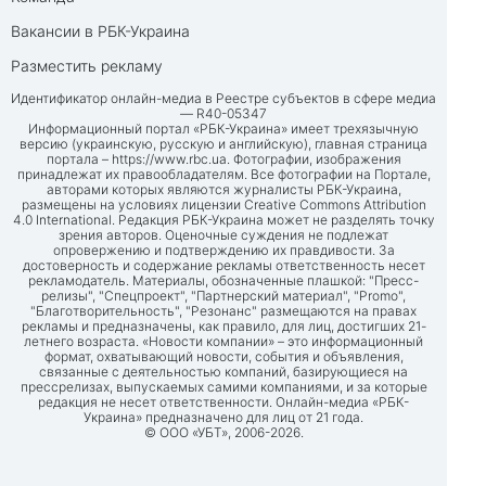
Вакансии в РБК-Украина
Разместить рекламу
Идентификатор онлайн-медиа в Реестре субъектов в сфере медиа
— R40-05347
Информационный портал «РБК-Украина» имеет трехязычную
версию (украинскую, русскую и английскую), главная страница
портала –
https://www.rbc.ua
. Фотографии, изображения
принадлежат их правообладателям. Все фотографии на Портале,
авторами которых являются журналисты РБК-Украина,
размещены на условиях лицензии Creative Commons Attribution
4.0 International. Редакция РБК-Украина может не разделять точку
зрения авторов. Оценочные суждения не подлежат
опровержению и подтверждению их правдивости. За
достоверность и содержание рекламы ответственность несет
рекламодатель. Материалы, обозначенные плашкой: "Пресс-
релизы", "Спецпроект", "Партнерский материал", "Promo",
"Благотворительность", "Резонанс" размещаются на правах
рекламы и предназначены, как правило, для лиц, достигших 21-
летнего возраста. «Новости компании» – это информационный
формат, охватывающий новости, события и объявления,
связанные с деятельностью компаний, базирующиеся на
прессрелизах, выпускаемых самими компаниями, и за которые
редакция не несет ответственности. Онлайн-медиа «РБК-
Украина» предназначено для лиц от 21 года.
© ООО «УБТ», 2006-2026.