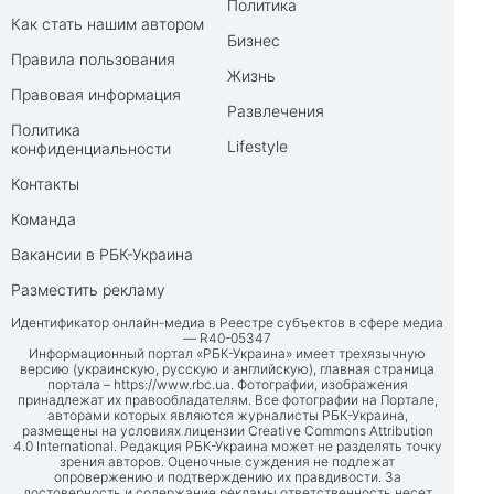
Политика
Как стать нашим автором
Бизнес
Правила пользования
Жизнь
Правовая информация
Развлечения
Политика
Lifestyle
конфиденциальности
Контакты
Команда
Вакансии в РБК-Украина
Разместить рекламу
Идентификатор онлайн-медиа в Реестре субъектов в сфере медиа
— R40-05347
Информационный портал «РБК-Украина» имеет трехязычную
версию (украинскую, русскую и английскую), главная страница
портала –
https://www.rbc.ua
. Фотографии, изображения
принадлежат их правообладателям. Все фотографии на Портале,
авторами которых являются журналисты РБК-Украина,
размещены на условиях лицензии Creative Commons Attribution
4.0 International. Редакция РБК-Украина может не разделять точку
зрения авторов. Оценочные суждения не подлежат
опровержению и подтверждению их правдивости. За
достоверность и содержание рекламы ответственность несет