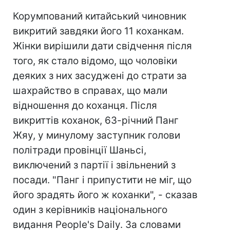
Корумпований китайський чиновник
викритий завдяки його 11 коханкам.
Жінки вирішили дати свідчення після
того, як стало відомо, що чоловіки
деяких з них засуджені до страти за
шахрайство в справах, що мали
відношення до коханця. Після
викриттів коханок, 63-річний Панг
Жяу, у минулому заступник голови
політради провінції Шаньсі,
виключений з партії і звільнений з
посади. "Панг і припустити не міг, що
його зрадять його ж коханки", - сказав
один з керівників національного
видання People's Daily. За словами