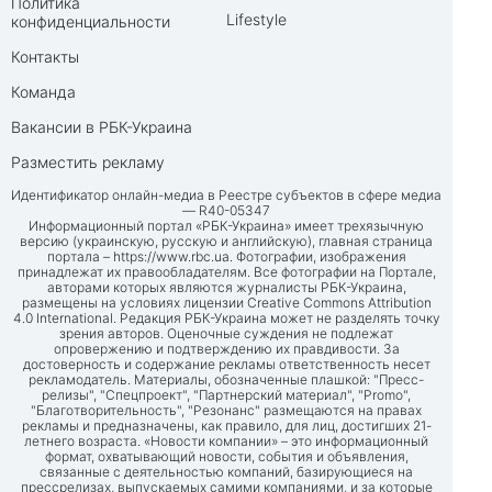
Политика
Lifestyle
конфиденциальности
Контакты
Команда
Вакансии в РБК-Украина
Разместить рекламу
Идентификатор онлайн-медиа в Реестре субъектов в сфере медиа
— R40-05347
Информационный портал «РБК-Украина» имеет трехязычную
версию (украинскую, русскую и английскую), главная страница
портала –
https://www.rbc.ua
. Фотографии, изображения
принадлежат их правообладателям. Все фотографии на Портале,
авторами которых являются журналисты РБК-Украина,
размещены на условиях лицензии Creative Commons Attribution
4.0 International. Редакция РБК-Украина может не разделять точку
зрения авторов. Оценочные суждения не подлежат
опровержению и подтверждению их правдивости. За
достоверность и содержание рекламы ответственность несет
рекламодатель. Материалы, обозначенные плашкой: "Пресс-
релизы", "Спецпроект", "Партнерский материал", "Promo",
"Благотворительность", "Резонанс" размещаются на правах
рекламы и предназначены, как правило, для лиц, достигших 21-
летнего возраста. «Новости компании» – это информационный
формат, охватывающий новости, события и объявления,
связанные с деятельностью компаний, базирующиеся на
прессрелизах, выпускаемых самими компаниями, и за которые