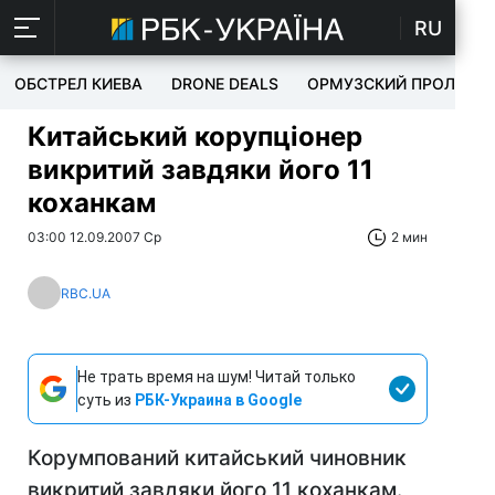
RU
ОБСТРЕЛ КИЕВА
DRONE DEALS
ОРМУЗСКИЙ ПРОЛИВ
Китайський корупціонер
викритий завдяки його 11
коханкам
03:00 12.09.2007 Ср
2 мин
RBC.UA
Не трать время на шум! Читай только
суть из
РБК-Украина в Google
Корумпований китайський чиновник
викритий завдяки його 11 коханкам.