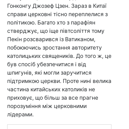
Гонконгу Джозеф Цзен. Зараз в Китаї
справи церковні тісно переплелися з
політикою. Багато хто з парафіян
стверджує, що іще півтсоліття тому
Пекін розсварився із Ватиканом,
побоюючись зростання авторитету
католицьких священиків. До того ж, це
був спосіб убезпечитися і від
шпигунів, які могли заручитися
підтримкою церкви. Проте нині велика
частина китайських католиків не
приховує, що більш за все прагне
порозуміння між церковними
лідерами.