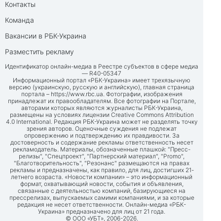
Контакты
Команда
Вакансии в РБК-Украина
Разместить рекламу
Идентификатор онлайн-медиа в Реестре субъектов в сфере медиа
— R40-05347
Информационный портал «РБК-Украина» имеет трехязычную
версию (украинскую, русскую и английскую), главная страница
портала –
https://www.rbc.ua
. Фотографии, изображения
принадлежат их правообладателям. Все фотографии на Портале,
авторами которых являются журналисты РБК-Украина,
размещены на условиях лицензии Creative Commons Attribution
4.0 International. Редакция РБК-Украина может не разделять точку
зрения авторов. Оценочные суждения не подлежат
опровержению и подтверждению их правдивости. За
достоверность и содержание рекламы ответственность несет
рекламодатель. Материалы, обозначенные плашкой: "Пресс-
релизы", "Спецпроект", "Партнерский материал", "Promo",
"Благотворительность", "Резонанс" размещаются на правах
рекламы и предназначены, как правило, для лиц, достигших 21-
летнего возраста. «Новости компании» – это информационный
формат, охватывающий новости, события и объявления,
связанные с деятельностью компаний, базирующиеся на
прессрелизах, выпускаемых самими компаниями, и за которые
редакция не несет ответственности. Онлайн-медиа «РБК-
Украина» предназначено для лиц от 21 года.
© ООО «УБТ», 2006-2026.