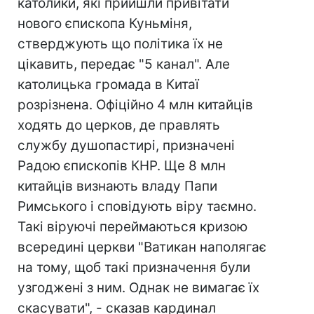
католики, які прийшли привітати
нового єпископа Куньміня,
стверджують що політика їх не
цікавить, передає "5 канал". Але
католицька громада в Китаї
розрізнена. Офіційно 4 млн китайців
ходять до церков, де правлять
службу душопастирі, призначені
Радою єпископів КНР. Ще 8 млн
китайців визнають владу Папи
Римського і сповідують віру таємно.
Такі віруючі переймаються кризою
всередині церкви "Ватикан наполягає
на тому, щоб такі призначення були
узгоджені з ним. Однак не вимагає їх
скасувати", - сказав кардинал