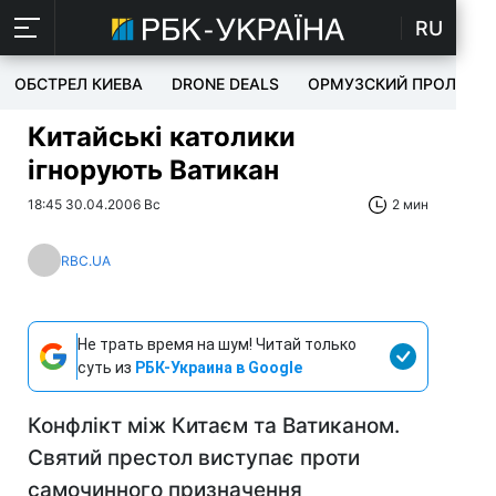
RU
ОБСТРЕЛ КИЕВА
DRONE DEALS
ОРМУЗСКИЙ ПРОЛИВ
Китайські католики
ігнорують Ватикан
18:45 30.04.2006 Вс
2 мин
RBC.UA
Не трать время на шум! Читай только
суть из
РБК-Украина в Google
Конфлікт між Китаєм та Ватиканом.
Святий престол виступає проти
самочинного призначення