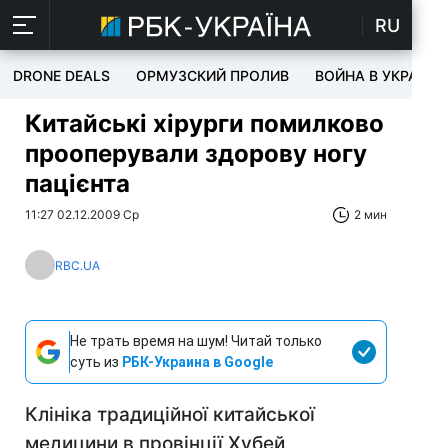
RU
DRONE DEALS
ОРМУЗСКИЙ ПРОЛИВ
ВОЙНА В УКРАИНЕ
Китайські хірурги помилково
прооперували здорову ногу
пацієнта
11:27 02.12.2009 Ср
2 мин
RBC.UA
Не трать время на шум! Читай только
суть из
РБК-Украина в Google
Клініка традиційної китайської
медицини в провінції Хубей