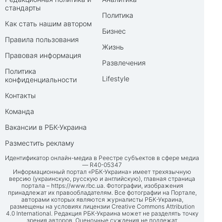
стандарты
Политика
Как стать нашим автором
Бизнес
Правила пользования
Жизнь
Правовая информация
Развлечения
Политика
Lifestyle
конфиденциальности
Контакты
Команда
Вакансии в РБК-Украина
Разместить рекламу
Идентификатор онлайн-медиа в Реестре субъектов в сфере медиа
— R40-05347
Информационный портал «РБК-Украина» имеет трехязычную
версию (украинскую, русскую и английскую), главная страница
портала –
https://www.rbc.ua
. Фотографии, изображения
принадлежат их правообладателям. Все фотографии на Портале,
авторами которых являются журналисты РБК-Украина,
размещены на условиях лицензии Creative Commons Attribution
4.0 International. Редакция РБК-Украина может не разделять точку
зрения авторов. Оценочные суждения не подлежат