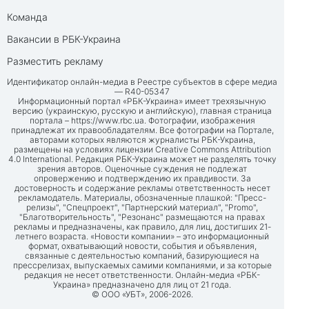
Команда
Вакансии в РБК-Украина
Разместить рекламу
Идентификатор онлайн-медиа в Реестре субъектов в сфере медиа
— R40-05347
Информационный портал «РБК-Украина» имеет трехязычную
версию (украинскую, русскую и английскую), главная страница
портала –
https://www.rbc.ua
. Фотографии, изображения
принадлежат их правообладателям. Все фотографии на Портале,
авторами которых являются журналисты РБК-Украина,
размещены на условиях лицензии Creative Commons Attribution
4.0 International. Редакция РБК-Украина может не разделять точку
зрения авторов. Оценочные суждения не подлежат
опровержению и подтверждению их правдивости. За
достоверность и содержание рекламы ответственность несет
рекламодатель. Материалы, обозначенные плашкой: "Пресс-
релизы", "Спецпроект", "Партнерский материал", "Promo",
"Благотворительность", "Резонанс" размещаются на правах
рекламы и предназначены, как правило, для лиц, достигших 21-
летнего возраста. «Новости компании» – это информационный
формат, охватывающий новости, события и объявления,
связанные с деятельностью компаний, базирующиеся на
прессрелизах, выпускаемых самими компаниями, и за которые
редакция не несет ответственности. Онлайн-медиа «РБК-
Украина» предназначено для лиц от 21 года.
© ООО «УБТ», 2006-2026.