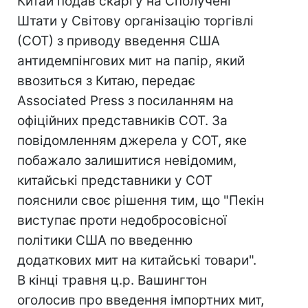
Китай подав скаргу на Сполучені
Штати у Світову організацію торгівлі
(СОТ) з приводу введення США
антидемпінгових мит на папір, який
ввозиться з Китаю, передає
Associated Press з посиланням на
офіційних представників СОТ. За
повідомленням джерела у СОТ, яке
побажало залишитися невідомим,
китайські представники у СОТ
пояснили своє рішення тим, що "Пекін
виступає проти недобросовісної
політики США по введенню
додаткових мит на китайські товари".
В кінці травня ц.р. Вашингтон
оголосив про введення імпортних мит,