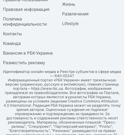
Жизнь
Правовая информация
Развлечения
Политика
Lifestyle
конфиденциальности
Контакты
Команда
Вакансии в РБК-Украина
Разместить рекламу
Идентификатор онлайн-медиа в Реестре субъектов в сфере медиа
— R40-05347
Информационный портал «РБК-Украина» имеет трехязычную
версию (украинскую, русскую и английскую), главная страница
портала –
https://www.rbc.ua
. Фотографии, изображения
принадлежат их правообладателям. Все фотографии на Портале,
авторами которых являются журналисты РБК-Украина,
размещены на условиях лицензии Creative Commons Attribution
4.0 International. Редакция РБК-Украина может не разделять точку
зрения авторов. Оценочные суждения не подлежат
опровержению и подтверждению их правдивости. За
достоверность и содержание рекламы ответственность несет
рекламодатель. Материалы, обозначенные плашкой: "Пресс-
релизы", "Спецпроект", "Партнерский материал", "Promo",
"Благотворительность", "Резонанс" размещаются на правах
рекламы и предназначены, как правило, для лиц, достигших 21-