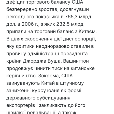
дефіцит торгового балансу США
безперервно зростав, досягнувши
рекордного показника в 765,3 млрд
дол. в 2006 г., з яких 232,5 млрд
припали на торговий баланс з Китаєм.
В цілях скорочення цієї диспропорції,
яку критики неодноразово ставили в
провину адміністрації президента
країни Джорджа Буша, Вашингтон
продовжує чинити тиск на китайське
керівництво. Зокрема, США
звинувачують Китай в штучному
заниженні курсу юаня як формі
державного субсидування
експортерів і закликають до його
швидкої ревальвації, а також