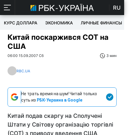
RU
КУРС ДОЛЛАРА
ЭКОНОМИКА
ЛИЧНЫЕ ФИНАНСЫ
T
Китай поскаржився СОТ на
США
06:00 15.09.2007 Сб
3 мин
RBC.UA
Не трать время на шум! Читай только
суть из
РБК-Украина в Google
Китай подав скаргу на Сполучені
Штати у Світову організацію торгівлі
(СОТ) з приводу введення США