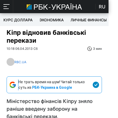
RU
КУРС ДОЛЛАРА
ЭКОНОМИКА
ЛИЧНЫЕ ФИНАНСЫ
T
Кіпр відновив банківські
перекази
10:18 06.04.2013 Сб
3 мин
RBC.UA
Не трать время на шум! Читай только
суть из
РБК-Украина в Google
Міністерство фінансів Кіпру зняло
раніше введену заборону на
банківські перекази.