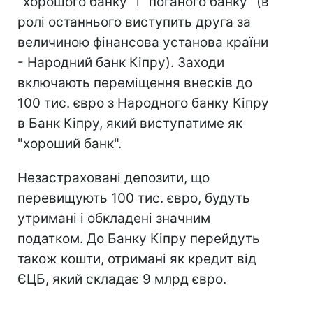
"хорошого банку" і "поганого банку" (в
ролі останнього виступить друга за
величиною фінансова установа країни
- Народний банк Кіпру). Заходи
включають переміщення внесків до
100 тис. євро з Народного банку Кіпру
в Банк Кіпру, який виступатиме як
"хороший банк".
Незастраховані депозити, що
перевищують 100 тис. євро, будуть
утримані і обкладені значним
податком. До Банку Кіпру перейдуть
також кошти, отримані як кредит від
ЄЦБ, який складає 9 млрд євро.