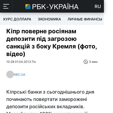
RU
КУРС ДОЛЛАРА
ЭКОНОМИКА
ЛИЧНЫЕ ФИНАНСЫ
T
Кіпр поверне росіянам
депозити під загрозою
санкцій з боку Кремля (фото,
відео)
10:28 01.04.2013 Пн
3 мин
RBC.UA
Кіпрські банки з сьогоднішнього дня
починають повертати заморожені
депозити російських вкладників.