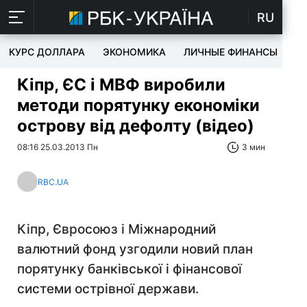
RU
КУРС ДОЛЛАРА
ЭКОНОМИКА
ЛИЧНЫЕ ФИНАНСЫ
T
Кіпр, ЄС і МВФ виробили
методи порятунку економіки
острову від дефолту (відео)
08:16 25.03.2013 Пн
3 мин
RBC.UA
Кіпр, Євросоюз і Міжнародний
валютний фонд узгодили новий план
порятунку банківської і фінансової
системи острівної держави.