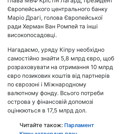
глава МВФ Крістін Лагард, президент
Європейського центрального банку
Маріо Драгі, голова Європейської
ради Херман Ван Ромпей та інші
високопосадовці.
Нагадаємо, уряду Кіпру необхідно
самостійно знайти 5,8 млрд євро, щоб
розраховувати на отримання 10 млрд
євро позикових коштів від партнерів
по єврозоні і Міжнародному
валютному фонду. Всього потреби
острова у фінансовій допомозі
оцінюються в 17,5 млрд дол.
Читайте також:
Парламент
Кіпру затвердив план