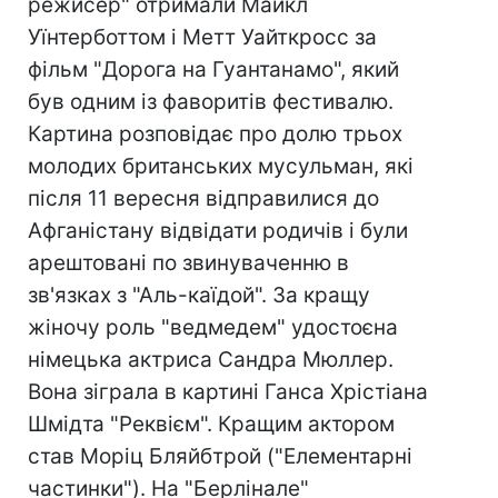
режисер" отримали Майкл
Уїнтерботтом і Метт Уайткросс за
фільм "Дорога на Гуантанамо", який
був одним із фаворитів фестивалю.
Картина розповідає про долю трьох
молодих британських мусульман, які
після 11 вересня відправилися до
Афганістану відвідати родичів і були
арештовані по звинуваченню в
зв'язках з "Аль-каїдой". За кращу
жіночу роль "ведмедем" удостоєна
німецька актриса Сандра Мюллер.
Вона зіграла в картині Ганса Хрістіана
Шмідта "Реквієм". Кращим актором
став Моріц Бляйбтрой ("Елементарні
частинки"). На "Берлінале"