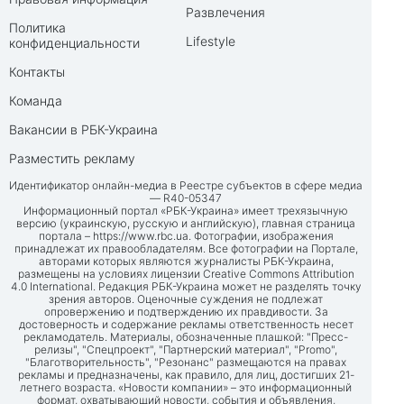
Развлечения
Политика
Lifestyle
конфиденциальности
Контакты
Команда
Вакансии в РБК-Украина
Разместить рекламу
Идентификатор онлайн-медиа в Реестре субъектов в сфере медиа
— R40-05347
Информационный портал «РБК-Украина» имеет трехязычную
версию (украинскую, русскую и английскую), главная страница
портала –
https://www.rbc.ua
. Фотографии, изображения
принадлежат их правообладателям. Все фотографии на Портале,
авторами которых являются журналисты РБК-Украина,
размещены на условиях лицензии Creative Commons Attribution
4.0 International. Редакция РБК-Украина может не разделять точку
зрения авторов. Оценочные суждения не подлежат
опровержению и подтверждению их правдивости. За
достоверность и содержание рекламы ответственность несет
рекламодатель. Материалы, обозначенные плашкой: "Пресс-
релизы", "Спецпроект", "Партнерский материал", "Promo",
"Благотворительность", "Резонанс" размещаются на правах
рекламы и предназначены, как правило, для лиц, достигших 21-
летнего возраста. «Новости компании» – это информационный
формат, охватывающий новости, события и объявления,