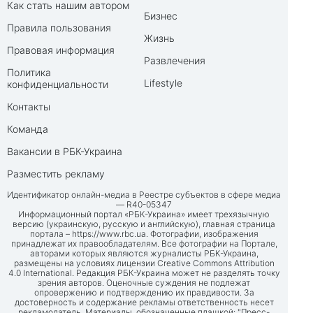
Как стать нашим автором
Бизнес
Правила пользования
Жизнь
Правовая информация
Развлечения
Политика
Lifestyle
конфиденциальности
Контакты
Команда
Вакансии в РБК-Украина
Разместить рекламу
Идентификатор онлайн-медиа в Реестре субъектов в сфере медиа
— R40-05347
Информационный портал «РБК-Украина» имеет трехязычную
версию (украинскую, русскую и английскую), главная страница
портала –
https://www.rbc.ua
. Фотографии, изображения
принадлежат их правообладателям. Все фотографии на Портале,
авторами которых являются журналисты РБК-Украина,
размещены на условиях лицензии Creative Commons Attribution
4.0 International. Редакция РБК-Украина может не разделять точку
зрения авторов. Оценочные суждения не подлежат
опровержению и подтверждению их правдивости. За
достоверность и содержание рекламы ответственность несет
рекламодатель. Материалы, обозначенные плашкой: "Пресс-