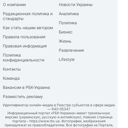
О компании
Новости Украины
Редакционная политика и
Аналитика
стандарты
Политика
Как стать нашим автором
Бизнес
Правила пользования
Жизнь
Правовая информация
Развлечения
Политика
Lifestyle
конфиденциальности
Контакты
Команда
Вакансии в РБК-Украина
Разместить рекламу
Идентификатор онлайн-медиа в Реестре субъектов в сфере медиа
— R40-05347
Информационный портал «РБК-Украина» имеет трехязычную
версию (украинскую, русскую и английскую), главная страница
портала –
https://www.rbc.ua
. Фотографии, изображения
принадлежат их правообладателям. Все фотографии на Портале,