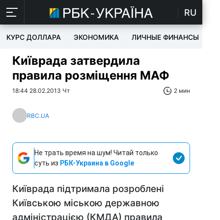
RU
КУРС ДОЛЛАРА
ЭКОНОМИКА
ЛИЧНЫЕ ФИНАНСЫ
T
Київрада затвердила
правила розміщення МАФ
18:44 28.02.2013 Чт
2 мин
RBC.UA
Не трать время на шум! Читай только
суть из
РБК-Украина в Google
Київрада підтримала розроблені
Київською міською державною
адміністрацією (КМДА) правила