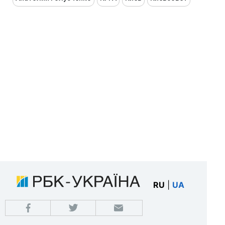
RU
|
UA