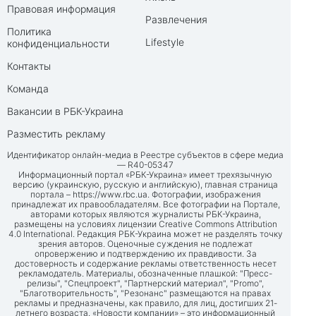
Правовая информация
Развлечения
Политика
Lifestyle
конфиденциальности
Контакты
Команда
Вакансии в РБК-Украина
Разместить рекламу
Идентификатор онлайн-медиа в Реестре субъектов в сфере медиа
— R40-05347
Информационный портал «РБК-Украина» имеет трехязычную
версию (украинскую, русскую и английскую), главная страница
портала –
https://www.rbc.ua
. Фотографии, изображения
принадлежат их правообладателям. Все фотографии на Портале,
авторами которых являются журналисты РБК-Украина,
размещены на условиях лицензии Creative Commons Attribution
4.0 International. Редакция РБК-Украина может не разделять точку
зрения авторов. Оценочные суждения не подлежат
опровержению и подтверждению их правдивости. За
достоверность и содержание рекламы ответственность несет
рекламодатель. Материалы, обозначенные плашкой: "Пресс-
релизы", "Спецпроект", "Партнерский материал", "Promo",
"Благотворительность", "Резонанс" размещаются на правах
рекламы и предназначены, как правило, для лиц, достигших 21-
летнего возраста. «Новости компании» – это информационный