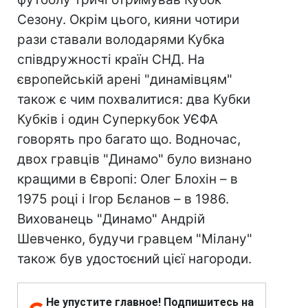
Сезону. Окрім цього, кияни чотири
рази ставали володарями Кубка
співдружності країн СНД. На
європейській арені "динамівцям"
також є чим похвалитися: два Кубки
Кубків і один Суперкубок УЄФА
говорять про багато що. Водночас,
двох гравців "Динамо" було визнано
кращими в Європі: Олег Блохін – в
1975 році і Ігор Бєланов – в 1986.
Вихованець "Динамо" Андрій
Шевченко, будучи гравцем "Мілану"
також був удостоєний цієї нагороди.
Не упустите главное! Подпишитесь на