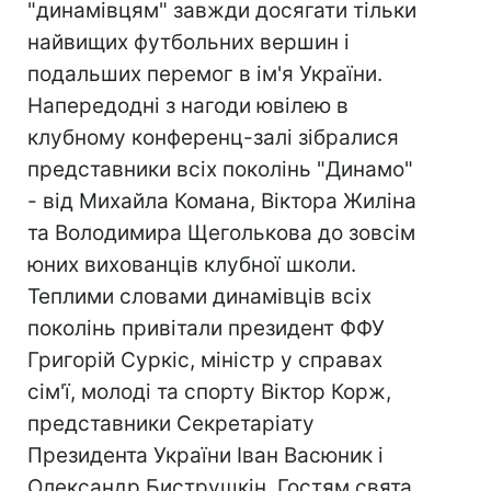
"динамівцям" завжди досягати тільки
найвищих футбольних вершин і
подальших перемог в ім'я України.
Напередодні з нагоди ювілею в
клубному конференц-залі зібралися
представники всіх поколінь "Динамо"
- від Михайла Комана, Віктора Жиліна
та Володимира Щеголькова до зовсім
юних вихованців клубної школи.
Теплими словами динамівців всіх
поколінь привітали президент ФФУ
Григорій Суркіс, міністр у справах
сім'ї, молоді та спорту Віктор Корж,
представники Секретаріату
Президента України Іван Васюник і
Олександр Биструшкін. Гостям свята