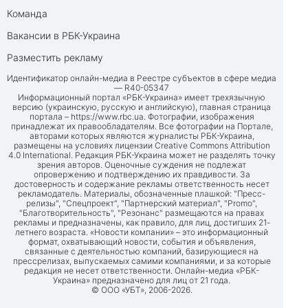
Команда
Вакансии в РБК-Украина
Разместить рекламу
Идентификатор онлайн-медиа в Реестре субъектов в сфере медиа
— R40-05347
Информационный портал «РБК-Украина» имеет трехязычную
версию (украинскую, русскую и английскую), главная страница
портала –
https://www.rbc.ua
. Фотографии, изображения
принадлежат их правообладателям. Все фотографии на Портале,
авторами которых являются журналисты РБК-Украина,
размещены на условиях лицензии Creative Commons Attribution
4.0 International. Редакция РБК-Украина может не разделять точку
зрения авторов. Оценочные суждения не подлежат
опровержению и подтверждению их правдивости. За
достоверность и содержание рекламы ответственность несет
рекламодатель. Материалы, обозначенные плашкой: "Пресс-
релизы", "Спецпроект", "Партнерский материал", "Promo",
"Благотворительность", "Резонанс" размещаются на правах
рекламы и предназначены, как правило, для лиц, достигших 21-
летнего возраста. «Новости компании» – это информационный
формат, охватывающий новости, события и объявления,
связанные с деятельностью компаний, базирующиеся на
прессрелизах, выпускаемых самими компаниями, и за которые
редакция не несет ответственности. Онлайн-медиа «РБК-
Украина» предназначено для лиц от 21 года.
© ООО «УБТ», 2006-2026.