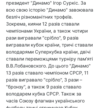
президент "Динамо" Ігор Суркіс. За
всю свою історію "Динамо" завоювала
безліч різноманітних трофеїв.
Зокрема, кияни 12 разів ставали
чемпіонами України, а також чотири
рази вигравали "срібло", 9 разів
вигравали кубок країни, тричі ставали
володарями Суперкубка країни, двічі
ставали переможцями турніру пам'яті
В.В.Лобановского. До цього "Динамо"
13 разів ставало чемпіоном СРСР, 11
разів вигравало "срібло", 3 рази –
"бронзу", а також 9 разів ставало
володарем кубка СРСР. Також за
часів Союзу флагман українського
футболу тричі отримував Кубок