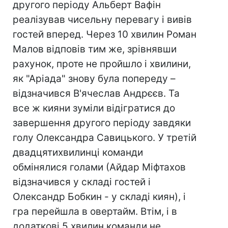
другого періоду Альберт Вафін
реалізував чисельну перевагу і вивів
гостей вперед. Через 10 хвилин Роман
Малов відповів тим же, зрівнявши
рахунок, проте не пройшло і хвилини,
як "Аріада" знову була попереду –
відзначився В'ячеслав Андрєєв. Та
все ж кияни зуміли відігратися до
завершення другого періоду завдяки
голу Олександра Савицького. У третій
двадцятихвилинці команди
обмінялися голами (Айдар Міфтахов
відзначився у складі гостей і
Олександр Бобкин - у складі киян), і
гра перейшла в овертайм. Втім, і в
додаткові 5 хвилин команди не