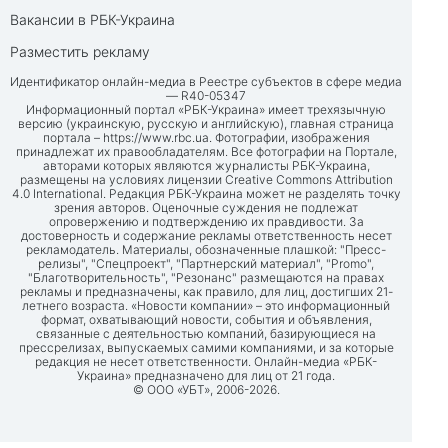
Вакансии в РБК-Украина
Разместить рекламу
Идентификатор онлайн-медиа в Реестре субъектов в сфере медиа
— R40-05347
Информационный портал «РБК-Украина» имеет трехязычную
версию (украинскую, русскую и английскую), главная страница
портала –
https://www.rbc.ua
. Фотографии, изображения
принадлежат их правообладателям. Все фотографии на Портале,
авторами которых являются журналисты РБК-Украина,
размещены на условиях лицензии Creative Commons Attribution
4.0 International. Редакция РБК-Украина может не разделять точку
зрения авторов. Оценочные суждения не подлежат
опровержению и подтверждению их правдивости. За
достоверность и содержание рекламы ответственность несет
рекламодатель. Материалы, обозначенные плашкой: "Пресс-
релизы", "Спецпроект", "Партнерский материал", "Promo",
"Благотворительность", "Резонанс" размещаются на правах
рекламы и предназначены, как правило, для лиц, достигших 21-
летнего возраста. «Новости компании» – это информационный
формат, охватывающий новости, события и объявления,
связанные с деятельностью компаний, базирующиеся на
прессрелизах, выпускаемых самими компаниями, и за которые
редакция не несет ответственности. Онлайн-медиа «РБК-
Украина» предназначено для лиц от 21 года.
© ООО «УБТ», 2006-2026.