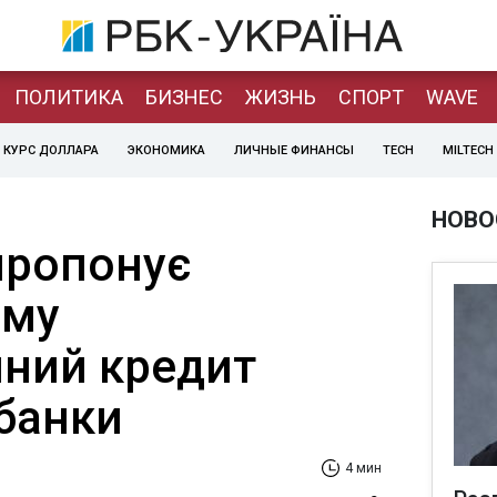
ПОЛИТИКА
БИЗНЕС
ЖИЗНЬ
СПОРТ
WAVE
КУРС ДОЛЛАРА
ЭКОНОМИКА
ЛИЧНЫЕ ФИНАНСЫ
TECH
MILTECH
НОВО
пропонує
ому
йний кредит
банки
4 мин