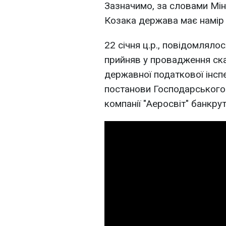
Зазначимо, за словами Мі
Козака держава має намір 
22 січня ц.р., повідомляло
прийняв у провадження ска
державної податкової інспе
постанови Господарського 
компанії "Аеросвіт" банкру