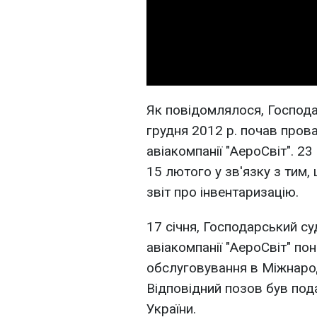
Як повідомлялося, Господа
грудня 2012 р. почав пров
авіакомпанії "АероСвіт". 23
15 лютого у зв'язку з тим
звіт про інвентаризацію.
17 січня, Господарський су
авіакомпанії "АероСвіт" по
обслуговування в Міжнарод
Відповідний позов був по
України.