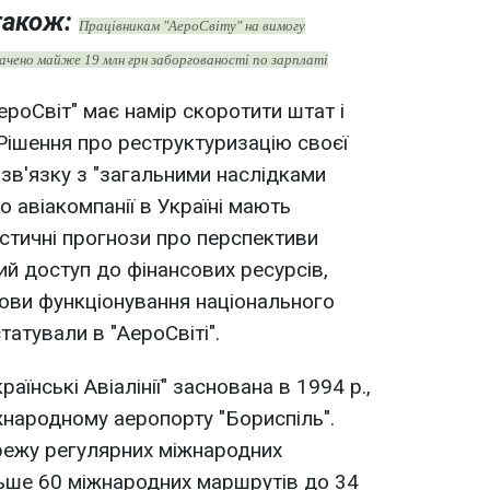
також:
Працівникам "АероСвіту" на вимогу
ачено майже 19 млн грн заборгованості по зарплаті
роСвіт" має намір скоротити штат і
 Рішення про реструктуризацію своєї
 зв'язку з "загальними наслідками
о авіакомпанії в Україні мають
істичні прогнози про перспективи
ий доступ до фінансових ресурсів,
ови функціонування національного
татували в "АероСвіті".
раїнські Авіалінії" заснована в 1994 р.,
жнародному аеропорту "Бориспіль".
ежу регулярних міжнародних
льше 60 міжнародних маршрутів до 34