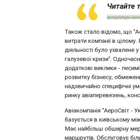
Читайте 
прокуратури випл
Також стало відомо, що "Ае
витрати компанії в цілому.
діяльності було ухвалене у
галузевої кризи". Одночасн
додаткові виклики - песим
розвитку бізнесу, обмежен
надзвичайно специфічні ум
ринку авіаперевезень, конс
Авіакомпанія "АероСвіт - Ук
базується в київському мі
Має найбільш обширну мер
маршрутів. Обслуговує бі