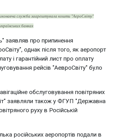
иконавча служба заарештувала кошти "АероСвіту"
 українських банках
ль" заявляв про припинення
оСвіту", однак після того, як аеропорт
ату і гарантійний лист про оплату
слуговування рейсів "АевроСвіту" було
авігаційне обслуговування повітряних
віт" заявляли також у ФГУП "Державна
овітряного руху в Російській
ілька російських аеропортів подали в