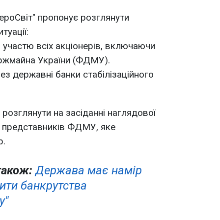
АероСвіт" пропонує розглянути
туації:
а участю всіх акціонерів, включаючи
ржмайна України (ФДМУ).
рез державні банки стабілізаційного
 розглянути на засіданні наглядової
ю представників ФДМУ, яке
р.
також:
Держава має намір
тити банкрутства
у"