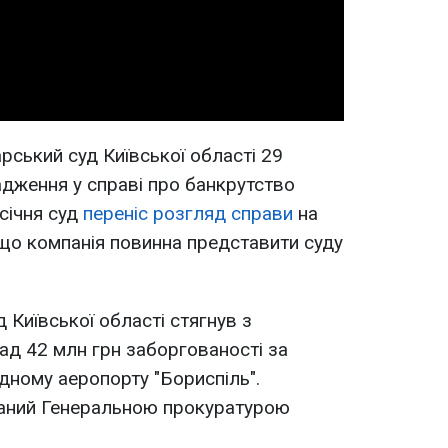
Video
рський суд Київської області 29
адження у справі про банкрутство
 січня суд
переніс розгляд справи
на
, що компанія повинна представити суду
д Київської області стягнув з
над 42 млн грн заборгованості за
ному аеропорту "Бориспіль".
даний Генеральною прокуратурою