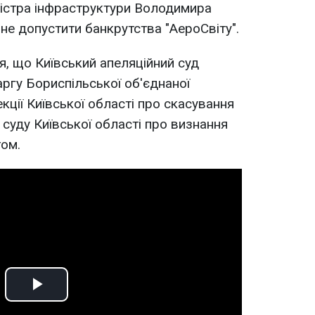
ністра інфраструктури Володимира
не допустити банкрутства "АероСвіту".
ся, що Київський апеляційний суд
ргу Бориспільської об'єднаної
кції Київської області про скасування
суду Київської області про визнання
том.
Play