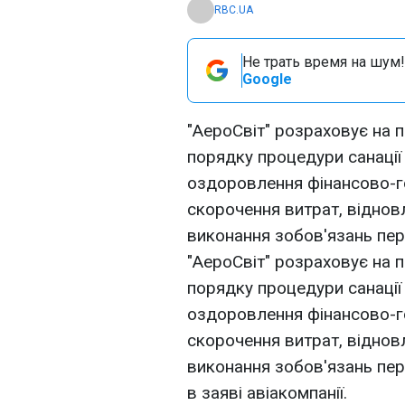
RBC.UA
Не трать время на шум!
Google
"АероСвіт" розраховує на
порядку процедури санації 
оздоровлення фінансово-г
скорочення витрат, віднов
виконання зобов'язань пер
"АероСвіт" розраховує на
порядку процедури санації 
оздоровлення фінансово-г
скорочення витрат, віднов
виконання зобов'язань пер
в заяві авіакомпанії.