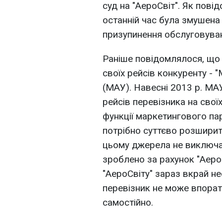
суд на "АероСвіт". Як пові
останній час була змушена
призупинення обслуговуван
Раніше повідомлялося, що 
своїх рейсів конкуренту - 
(МАУ). Навесні 2013 р. МА
рейсів перевізника на свої
функції маркетингового па
потрібно суттєво розширити
цьому джерела не виключа
зроблено за рахунок "Аеро
"АероСвіту" зараз вкрай н
перевізник не може впора
самостійно.