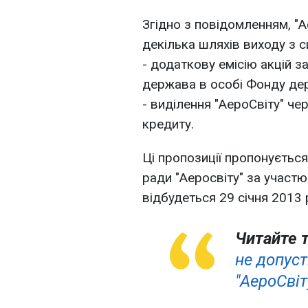
Згідно з повідомленням, "
декілька шляхів виходу з си
- додаткову емісію акцій з
держава в особі Фонду де
- виділення "АероСвіту" че
кредиту.
Ці пропозиції пропонується
ради "Аеросвіту" за участ
відбудеться 29 січня 2013 
Читайте 
не допус
"АероСвіт