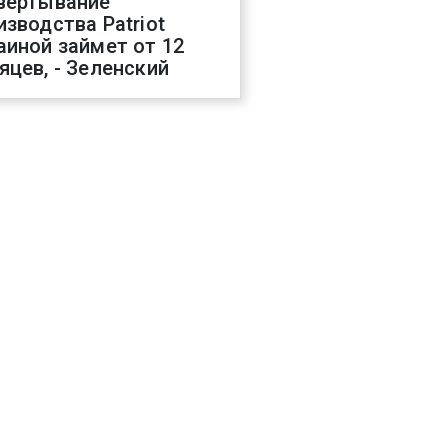
вертывание
изводства Patriot
аиной займет от 12
яцев, - Зеленский