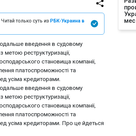
Раз
про
Укр
мес
 Читай только суть из
РБК-Украина в
 подальше введення в судовому
з метою реструктуризації,
осподарського становища компанії,
лення платоспроможності та
ед усіма кредиторами.
 подальше введення в судовому
з метою реструктуризації,
осподарського становища компанії,
лення платоспроможності та
ед усіма кредиторами. Про це йдеться