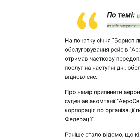
По темі:
В
на всіх рахунках в
На початку січня "Бориспі
обслуговування рейсів "Аер
отримав часткову передопл
послуг на наступні дні, об
відновлене.
Про намір припинити аерон
суден авіакомпанії "АероС
корпорація по організації п
Федерації".
Раніше стало відомо, що к