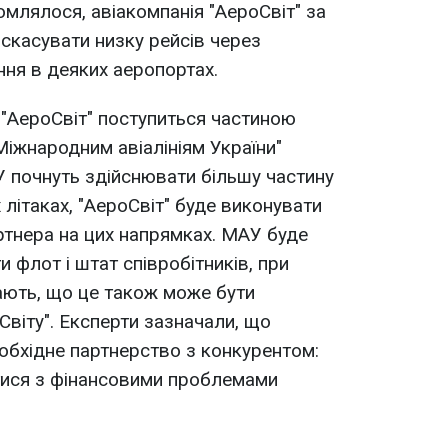
домлялося, авіакомпанія "АероСвіт" за
 скасувати низку рейсів через
ня в деяких аеропортах.
"АероСвіт" поступиться частиною
"Міжнародним авіалініям України"
У почнуть здійснювати більшу частину
х літаках, "АероСвіт" буде виконувати
ртнера на цих напрямках. МАУ буде
 флот і штат співробітників, при
ють, що це також може бути
Світу". Експерти зазначали, що
еобхідне партнерство з конкурентом:
тися з фінансовими проблемами