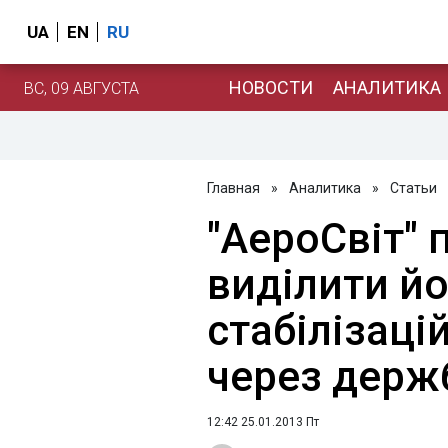
UA
EN
RU
НОВОСТИ
АНАЛИТИКА
ВС, 09 АВГУСТА
Главная
»
Аналитика
»
Статьи
"АероСвіт" 
виділити й
стабілізаці
через держ
12:42 25.01.2013 Пт