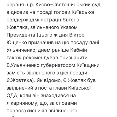
червня ц.р. Києво-Святошинський суд
відновив на посаді голови Київської
облдержадміністрації Євгена
Жовтяка, звільненого Указом
Президента (цього ж дня Віктор
Ющенко призначив на цю посаду пані
Ульянченко; днем раніше Кабмін
також рекомендував призначити
В.Ульянченко губернатором Київщини
замість звільненого з цієї посади
Є.Жовтяка). Як відомо, Є.Жовтяк був
звільнений з поста глави Київської
ОДА, коли він знаходився на
лікарняному, що, за словами
правозахисників звільненого