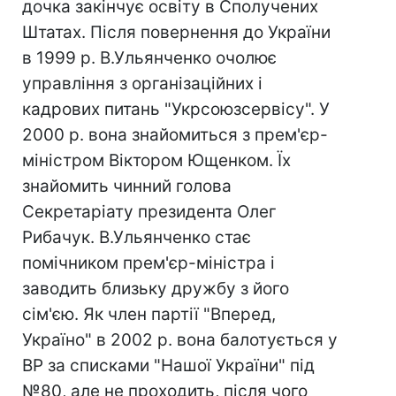
дочка закінчує освіту в Сполучених
Штатах. Після повернення до України
в 1999 р. В.Ульянченко очолює
управління з організаційних і
кадрових питань "Укрсоюзсервісу". У
2000 р. вона знайомиться з прем'єр-
міністром Віктором Ющенком. Їх
знайомить чинний голова
Секретаріату президента Олег
Рибачук. В.Ульянченко стає
помічником прем'єр-міністра і
заводить близьку дружбу з його
сім'єю. Як член партії "Вперед,
Україно" в 2002 р. вона балотується у
ВР за списками "Нашої України" під
№80, але не проходить, після чого