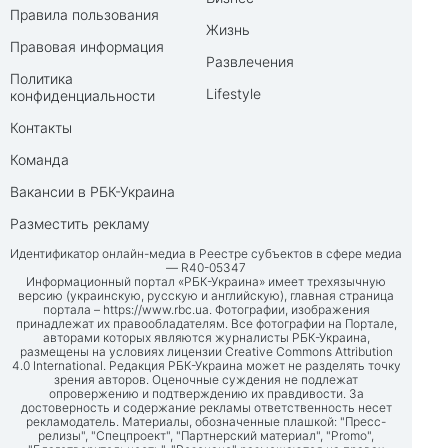
Правила пользования
Жизнь
Правовая информация
Развлечения
Политика
Lifestyle
конфиденциальности
Контакты
Команда
Вакансии в РБК-Украина
Разместить рекламу
Идентификатор онлайн-медиа в Реестре субъектов в сфере медиа
— R40-05347
Информационный портал «РБК-Украина» имеет трехязычную
версию (украинскую, русскую и английскую), главная страница
портала –
https://www.rbc.ua
. Фотографии, изображения
принадлежат их правообладателям. Все фотографии на Портале,
авторами которых являются журналисты РБК-Украина,
размещены на условиях лицензии Creative Commons Attribution
4.0 International. Редакция РБК-Украина может не разделять точку
зрения авторов. Оценочные суждения не подлежат
опровержению и подтверждению их правдивости. За
достоверность и содержание рекламы ответственность несет
рекламодатель. Материалы, обозначенные плашкой: "Пресс-
релизы", "Спецпроект", "Партнерский материал", "Promo",