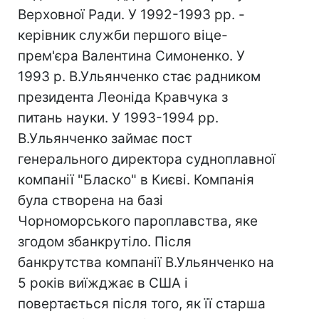
Верховної Ради. У 1992-1993 рр. -
керівник служби першого віце-
прем'єра Валентина Симоненко. У
1993 р. В.Ульянченко стає радником
президента Леоніда Кравчука з
питань науки. У 1993-1994 рр.
В.Ульянченко займає пост
генерального директора судноплавної
компанії "Бласко" в Києві. Компанія
була створена на базі
Чорноморського пароплавства, яке
згодом збанкрутіло. Після
банкрутства компанії В.Ульянченко на
5 років виїжджає в США і
повертається після того, як її старша