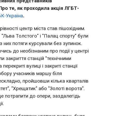
сивних представників
Про те, як проходила акція ЛГБТ-
К-Україна
.
івності центр міста став пішохідним.
, "Льва Толстого" і "Палац спорту" були
рез них потяги курсували без зупинок.
чись до необізнаним про події у центрі
и закриття станцій "технічними
перекриті вулиці і закриті станції
збору учасників маршу біля
ескладно, пройшовши кілька кварталів
тет", "Хрещатик" або "Золоті ворота".
ще потрапити до опери, заздалегідь
ї.