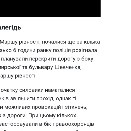
алегідь
 Маршу рівності, почалися ще за кілька
зько 6 години ранку поліція розігнала
кі планували перекрити дорогу з боку
ирської та бульвару Шевченка,
аршу рівності.
спочатку силовики намагалися
ів звільнити прохід, однак ті
и можливих провокацій і зіткнень,
х з дороги. При цьому кількох
 і застосовували в бік правоохоронців