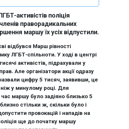
ЛГБТ-активістів поліція
 членів праворадикальних
ершення маршу їх усіх відпустили.
єві відбувся Марш рівності
мку ЛГБТ-спільноти. У ході в центрі
тисячі активістів, підрахували у
прав. Але організатори акції одразу
азвали цифру 5 тисяч, заявивши, це
 ніж у минулому році. Для
 час маршу було задіяно близько 5
близно стільки ж, скільки було і
допустити провокацій і нападів на
поліція ще до початку маршу