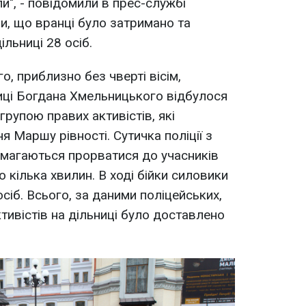
и", - повідомили в прес-службі
ши, що вранці було затримано та
ільниці 28 осіб.
о, приблизно без чверті вісім,
иці Богдана Хмельницького відбулося
 групою правих активістів, які
 Маршу рівності. Сутичка поліції з
амагаються прорватися до учасників
 кілька хвилин. В ході бійки силовики
сіб. Всього, за даними поліцейських,
тивістів на дільниці було доставлено