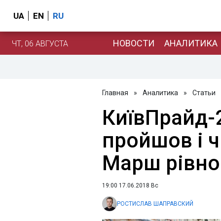
UA
EN
RU
НОВОСТИ
АНАЛИТИКА
ЧТ, 06 АВГУСТА
Главная
»
Аналитика
»
Статьи
КиївПрайд-2
пройшов і 
Марш рівнос
19:00 17.06.2018 Вс
РОСТИСЛАВ ШАПРАВСКИЙ