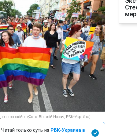
Экс
Сте
мер
осно спокійно (Фото: Віталій Носач, РБК-Україна)
 Читай только суть из
РБК-Украина в