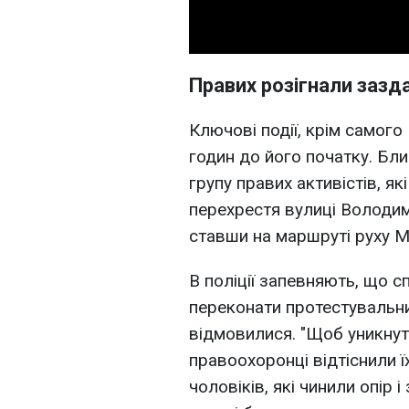
Правих розігнали зазд
Ключові події, крім самого
годин до його початку. Бли
групу правих активістів, я
перехрестя вулиці Володим
ставши на маршруті руху М
В поліції запевняють, що 
переконати протестувальник
відмовилися. "Щоб уникнут
правоохоронці відтіснили ї
чоловіків, які чинили опір