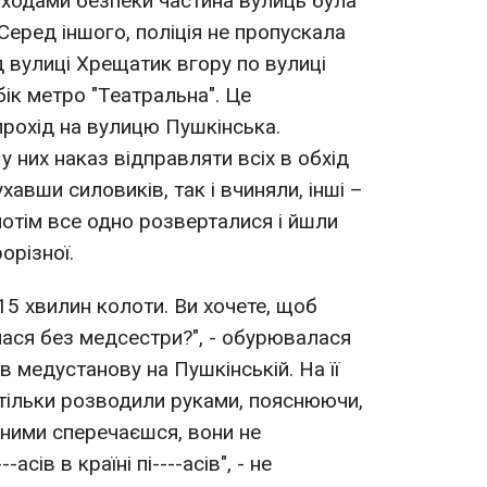
аходами безпеки частина вулиць була
 Серед іншого, поліція не пропускала
 вулиці Хрещатик вгору по вулиці
ік метро "Театральна". Це
рохід на вулицю Пушкінська.
у них наказ відправляти всіх в обхід
хавши силовиків, так і вчиняли, інші –
потім все одно розверталися і йшли
орізної.
15 хвилин колоти. Ви хочете, щоб
лася без медсестри?", - обурювалася
в медустанову на Пушкінській. На її
тільки розводили руками, пояснюючи,
 ними сперечаєшся, вони не
асів в країні пі----асів", - не