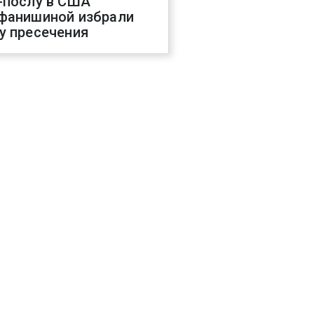
-послу в США
фанишиной избрали
у пресечения