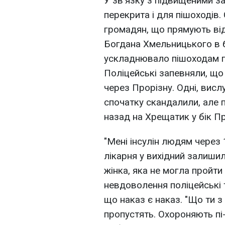
У зв'язку з підвищеними з
перекрита і для пішоходів.
громадян, що прямують від
Богдана Хмельницького в б
ускладнювало пішоходам п
Поліцейські запевняли, що 
через Прорізну. Одні, вислу
спочатку скандалили, але 
назад на Хрещатик у бік Пр
"Мені інсулін людям через 
лікарня у вихідний залиши
жінка, яка не могла пройти 
невдоволення поліцейські 
що наказ є наказ. "Що ти з
пропустять. Охороняють пі---