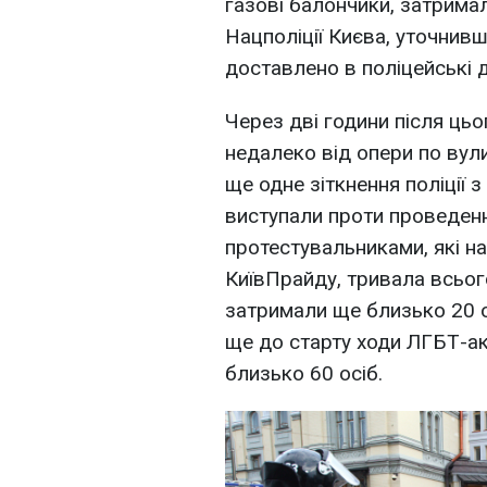
газові балончики, затримал
Нацполіції Києва, уточнив
доставлено в поліцейські д
Через дві години після цьог
недалеко від опери по вул
ще одне зіткнення поліції з
виступали проти проведення
протестувальниками, які н
КиївПрайду, тривала всього
затримали ще близько 20 о
ще до старту ходи ЛГБТ-ак
близько 60 осіб.