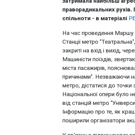
затримала найбільш агре
праворадикальних рухів. 
спільноти - в матеріалі
РБ
На час проведення Маршу р
Станції метро "Театральна"
закриті на вхід і вихід, че
Машиністи поїздів, звертаю
міста пасажирів, пояснювал
причинами". Незважаючи на 
метро, дістатися до точки 
Національної опери було н
від станцій метро "Універси
Інформацію про те, як кра
поширили організатори акці