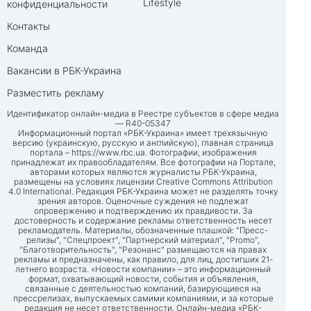
Lifestyle
конфиденциальности
Контакты
Команда
Вакансии в РБК-Украина
Разместить рекламу
Идентификатор онлайн-медиа в Реестре субъектов в сфере медиа
— R40-05347
Информационный портал «РБК-Украина» имеет трехязычную
версию (украинскую, русскую и английскую), главная страница
портала –
https://www.rbc.ua
. Фотографии, изображения
принадлежат их правообладателям. Все фотографии на Портале,
авторами которых являются журналисты РБК-Украина,
размещены на условиях лицензии Creative Commons Attribution
4.0 International. Редакция РБК-Украина может не разделять точку
зрения авторов. Оценочные суждения не подлежат
опровержению и подтверждению их правдивости. За
достоверность и содержание рекламы ответственность несет
рекламодатель. Материалы, обозначенные плашкой: "Пресс-
релизы", "Спецпроект", "Партнерский материал", "Promo",
"Благотворительность", "Резонанс" размещаются на правах
рекламы и предназначены, как правило, для лиц, достигших 21-
летнего возраста. «Новости компании» – это информационный
формат, охватывающий новости, события и объявления,
связанные с деятельностью компаний, базирующиеся на
прессрелизах, выпускаемых самими компаниями, и за которые
редакция не несет ответственности. Онлайн-медиа «РБК-