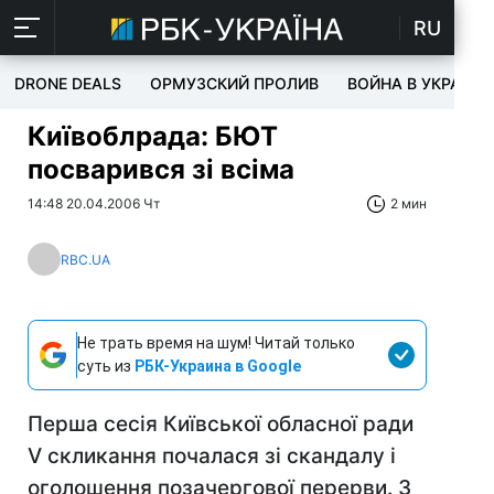
RU
DRONE DEALS
ОРМУЗСКИЙ ПРОЛИВ
ВОЙНА В УКРАИНЕ
Київоблрада: БЮТ
посварився зі всіма
14:48 20.04.2006 Чт
2 мин
RBC.UA
Не трать время на шум! Читай только
суть из
РБК-Украина в Google
Перша сесія Київської обласної ради
V скликання почалася зі скандалу і
оголошення позачергової перерви. З