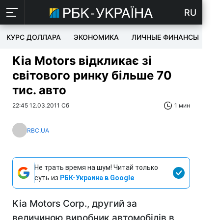
RU
КУРС ДОЛЛАРА
ЭКОНОМИКА
ЛИЧНЫЕ ФИНАНСЫ
T
Kia Motors відкликає зі
світового ринку більше 70
тис. авто
22:45 12.03.2011 Сб
1 мин
RBC.UA
Не трать время на шум! Читай только
суть из
РБК-Украина в Google
Kia Motors Corp., другий за
величиною виробник автомобілів в