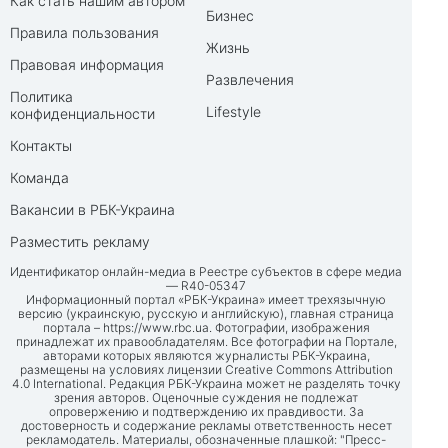
Как стать нашим автором
Бизнес
Правила пользования
Жизнь
Правовая информация
Развлечения
Политика
Lifestyle
конфиденциальности
Контакты
Команда
Вакансии в РБК-Украина
Разместить рекламу
Идентификатор онлайн-медиа в Реестре субъектов в сфере медиа
— R40-05347
Информационный портал «РБК-Украина» имеет трехязычную
версию (украинскую, русскую и английскую), главная страница
портала –
https://www.rbc.ua
. Фотографии, изображения
принадлежат их правообладателям. Все фотографии на Портале,
авторами которых являются журналисты РБК-Украина,
размещены на условиях лицензии Creative Commons Attribution
4.0 International. Редакция РБК-Украина может не разделять точку
зрения авторов. Оценочные суждения не подлежат
опровержению и подтверждению их правдивости. За
достоверность и содержание рекламы ответственность несет
рекламодатель. Материалы, обозначенные плашкой: "Пресс-