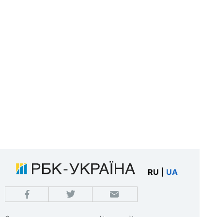
RU
|
UA