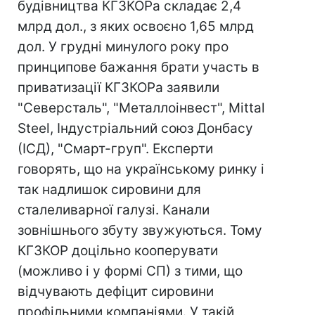
будівництва КГЗКОРа складає 2,4
млрд дол., з яких освоєно 1,65 млрд
дол. У грудні минулого року про
принципове бажання брати участь в
приватизації КГЗКОРа заявили
"Северсталь", "Металлоінвест", Mittal
Steel, Індустріальний союз Донбасу
(ІСД), "Смарт-груп". Експерти
говорять, що на українському ринку і
так надлишок сировини для
сталеливарної галузі. Канали
зовнішнього збуту звужуються. Тому
КГЗКОР доцільно кооперувати
(можливо і у формі СП) з тими, що
відчувають дефіцит сировини
профільними компаніями. У такій