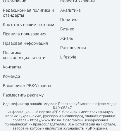
О компании
Новости Украины
Редакционная политика и
Аналитика
стандарты
Политика
Как стать нашим автором
Бизнес
Правила пользования
Жизнь
Правовая информация
Развлечения
Политика
Lifestyle
конфиденциальности
Контакты
Команда
Вакансии в РБК-Украина
Разместить рекламу
Идентификатор онлайн-медиа в Реестре субъектов в сфере медиа
— R40-05347
Информационный портал «РБК-Украина» имеет трехязычную
версию (украинскую, русскую и английскую), главная страница
портала –
https://www.rbc.ua
. Фотографии, изображения
принадлежат их правообладателям. Все фотографии на Портале,
авторами которых являются журналисты РБК-Украина,