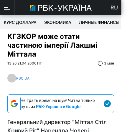
RU
КУРС ДОЛЛАРА
ЭКОНОМИКА
ЛИЧНЫЕ ФИНАНСЫ
T
КГЗКОР може стати
частиною імперії Лакшмі
Міттала
13:26 21.04.2006 Пт
3 мин
RBC.UA
Не трать время на шум! Читай только
суть из
РБК-Украина в Google
Генеральний директор "Міттал Стіл
Кривий Ріг" Нарендра Чодері