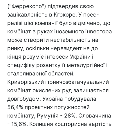
("Феррекспо") підтвердив свою
зацікавленість в Кгокоре. У прес-
релізі цієї компанії було відмічено, що
комбінат в руках іноземного інвестора
може створити нестабільність на
ринку, оскільки нерезидент не до
кінця розуміє інтереси України і
специфіку розвитку її металургійної і
сталеливарної областей.
Криворізький гірничозбагачувальний
комбінат окислених руд залишається
довгобудом. Україна побудувала
56,4% проектних потужностей
комбінату, Румунія - 28%, Словаччина
- 15,6%. Колишня кошторисна вартість