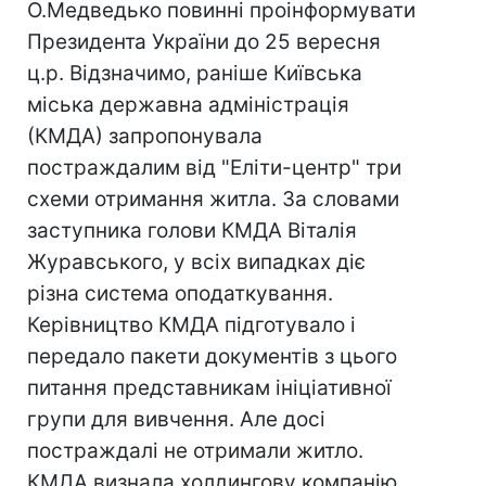
О.Медведько повинні проінформувати
Президента України до 25 вересня
ц.р. Відзначимо, раніше Київська
міська державна адміністрація
(КМДА) запропонувала
постраждалим від "Еліти-центр" три
схеми отримання житла. За словами
заступника голови КМДА Віталія
Журавського, у всіх випадках діє
різна система оподаткування.
Керівництво КМДА підготувало і
передало пакети документів з цього
питання представникам ініціативної
групи для вивчення. Але досі
постраждалі не отримали житло.
КМДА визнала холдингову компанію