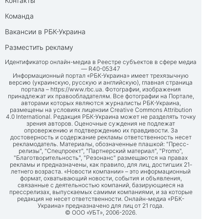
Контакты
Команда
Вакансии в РБК-Украина
Разместить рекламу
Идентификатор онлайн-медиа в Реестре субъектов в сфере медиа
— R40-05347
Информационный портал «РБК-Украина» имеет трехязычную
версию (украинскую, русскую и английскую), главная страница
портала –
https://www.rbc.ua
. Фотографии, изображения
принадлежат их правообладателям. Все фотографии на Портале,
авторами которых являются журналисты РБК-Украина,
размещены на условиях лицензии Creative Commons Attribution
4.0 International. Редакция РБК-Украина может не разделять точку
зрения авторов. Оценочные суждения не подлежат
опровержению и подтверждению их правдивости. За
достоверность и содержание рекламы ответственность несет
рекламодатель. Материалы, обозначенные плашкой: "Пресс-
релизы", "Спецпроект", "Партнерский материал", "Promo",
"Благотворительность", "Резонанс" размещаются на правах
рекламы и предназначены, как правило, для лиц, достигших 21-
летнего возраста. «Новости компании» – это информационный
формат, охватывающий новости, события и объявления,
связанные с деятельностью компаний, базирующиеся на
прессрелизах, выпускаемых самими компаниями, и за которые
редакция не несет ответственности. Онлайн-медиа «РБК-
Украина» предназначено для лиц от 21 года.
© ООО «УБТ», 2006-2026.