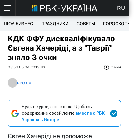
RU
ШОУ БИЗНЕС
ПРАЗДНИКИ
СОВЕТЫ
ГОРОСКОПЫ
КДК ФФУ дискваліфікувало
Євгена Хачеріді, а з "Таврії"
зняло 3 очки
08:53 05.04.2013 Пт
2 мин
RBC.UA
Будь в курсе, а не в шоке! Добавь
содержание своей ленте
вместе с РБК-
Украина в Google
Євген Хачеріді не допоможе