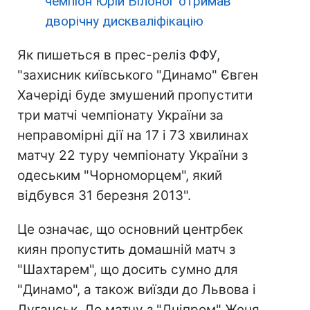
чемпіон Юрій Білоног отримав
дворічну дискваліфікацію
Як пишеться в прес-реліз ФФУ,
"захисник київського "Динамо" Євген
Хачеріді буде змушений пропустити
три матчі чемпіонату України за
неправомірні дії на 17 і 73 хвилинах
матчу 22 туру чемпіонату України з
одеським "Чорноморцем", який
відбувся 31 березня 2013".
Це означає, що основний центрбек
киян пропустить домашній матч з
"Шахтарем", що досить сумно для
"Динамо", а також виїзди до Львова і
Луганськ. До матчу з "Дніпром" Женя