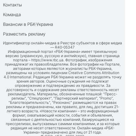
Контакты
Команда
Вакансии в РБК-Украина
Разместить рекламу
Идентификатор онлайн-медиа в Реестре субъектов в сфере медиа
— R40-05347
Информационный портал «РБК-Украина» имеет трехязычную
версию (украинскую, русскую и английскую), главная страница
портала –
https://www.rbc.ua
. Фотографии, изображения
принадлежат их правообладателям. Все фотографии на Портале,
авторами которых являются журналисты РБК-Украина,
размещены на условиях лицензии Creative Commons Attribution
4.0 International. Редакция РБК-Украина может не разделять точку
зрения авторов. Оценочные суждения не подлежат
опровержению и подтверждению их правдивости. За
достоверность и содержание рекламы ответственность несет
рекламодатель. Материалы, обозначенные плашкой: "Пресс-
релизы", "Спецпроект", "Партнерский материал", "Promo",
"Благотворительность", "Резонанс" размещаются на правах
рекламы и предназначены, как правило, для лиц, достигших 21-
летнего возраста. «Новости компании» – это информационный
формат, охватывающий новости, события и объявления,
связанные с деятельностью компаний, базирующиеся на
прессрелизах, выпускаемых самими компаниями, и за которые
редакция не несет ответственности. Онлайн-медиа «РБК-
Украина» предназначено для лиц от 21 года.