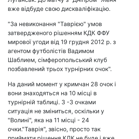
вже відбуде свою дискваліфікацію.
"За невиконання "Таврією" умов
затвердженого рішенням КДК ФФУ
мирової угоди від 19 грудня 2012 р. з
агентом футболістів Вадимом
Шаблием, сімферопольський клуб
позбавлений трьох турнірних очок".
На даний момент у кримчан 28 очок і
вони знаходяться на 10 місці в
турнірній таблиці. З -3 очками
ситуація не зміниться, оскільки у
"Волині", яка на 11 місці - 24
очки."Таврія", звісно, просто так
приймати рішення КДК не буде і вже