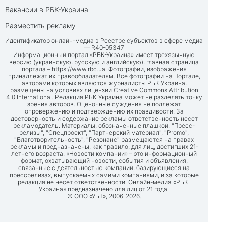
Вакансии в РБК-Украина
Разместить рекламу
Идентификатор онлайн-медиа в Реестре субъектов в сфере медиа
— R40-05347
Информационный портал «РБК-Украина» имеет трехязычную
версию (украинскую, русскую и английскую), главная страница
портала –
https://www.rbc.ua
. Фотографии, изображения
принадлежат их правообладателям. Все фотографии на Портале,
авторами которых являются журналисты РБК-Украина,
размещены на условиях лицензии Creative Commons Attribution
4.0 International. Редакция РБК-Украина может не разделять точку
зрения авторов. Оценочные суждения не подлежат
опровержению и подтверждению их правдивости. За
достоверность и содержание рекламы ответственность несет
рекламодатель. Материалы, обозначенные плашкой: "Пресс-
релизы", "Спецпроект", "Партнерский материал", "Promo",
"Благотворительность", "Резонанс" размещаются на правах
рекламы и предназначены, как правило, для лиц, достигших 21-
летнего возраста. «Новости компании» – это информационный
формат, охватывающий новости, события и объявления,
связанные с деятельностью компаний, базирующиеся на
прессрелизах, выпускаемых самими компаниями, и за которые
редакция не несет ответственности. Онлайн-медиа «РБК-
Украина» предназначено для лиц от 21 года.
© ООО «УБТ», 2006-2026.