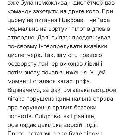
вже була неможлива, і диспетчер дав
команду заходити на друге коло. При
цьому на питання І.Бікбова – чи "все
нормально на борту?" пілот відповів
ствердно. Далі екіпаж продовжував
по-своєму інтерпретувати вказівки
диспетчера. Так, замість правого
розвороту лайнер виконав лівий і
потім знову почав зниження. У цей
момент і сталася катастрофа.
Відзначимо, за фактом авіакатастрофи
літака порушена кримінальна справа
про порушення правил безпеки
польотів. Слідство, як і раніше,
розглядає декілька версій події.
Проте, остаточно все буде відомо