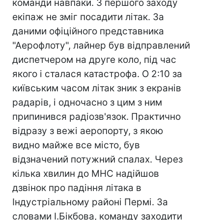
команди навпаки. З першого заходу
екіпаж не зміг посадити літак. За
даними офіційного представника
"Аерофлоту", лайнер був відправлений
диспетчером на друге коло, під час
якого і сталася катастрофа. О 2:10 за
київським часом літак зник з екранів
радарів, і одночасно з цим з ним
припинився радіозв'язок. Практично
відразу з вежі аеропорту, з якою
видно майже все місто, був
відзначений потужний спалах. Через
кілька хвилин до МНС надійшов
дзвінок про падіння літака в
Індустріальному районі Пермі. За
словами І.Бікбова, команду заходити