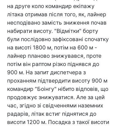
на друге коло командир екіпажу
літака отримав після того, як, лайнер
несподівано замість зниження почав
набирати висоту. "Відмітки" борту
були послідовно зафіксовані спочатку
на висоті 1800 м, потім на 600 м -
лайнер планово знижувався, проте
потім він раптом різко піднявся до
900 м. На запит диспетчера з
проханням підтвердити висоту 900 м
командир "Боінгу" нібито відповів, що
продовжує знижуватися. Але за цей
час, згідно зі свідченнями наземних
радарів, літак встиг піднятися до
висоти 1200 м. Посадка з такої висоти