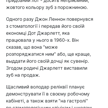
придбаний лот - досить неприємний,
жовтого кольору зуб з порожниною.
Одного разу Джон Леннон повернувся
з стоматології і передав його своїй
економці Дот Джарлетт, яка
працювала у нього в 1960-х. Він
сказав, що вона "може
розпоряджатися ним" або, ще краще,
выддати його своїй дочці як сувенір.
Згодом родичі Джарлетт виставили
зуб на продаж.
Щасливий володар реліквії планує
демонструвати її в своєму робочому
кабінеті, а також взяти "на гастролі"
по стоматологічним клінікам і школам.