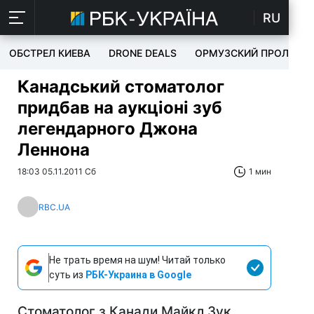
RU
ОБСТРЕЛ КИЕВА
DRONE DEALS
ОРМУЗСКИЙ ПРОЛИВ
Канадський стоматолог
придбав на аукціоні зуб
легендарного Джона
Леннона
18:03 05.11.2011 Сб
1 мин
RBC.UA
Не трать время на шум! Читай только
суть из
РБК-Украина в Google
Стоматолог з Канади Майкл Зук