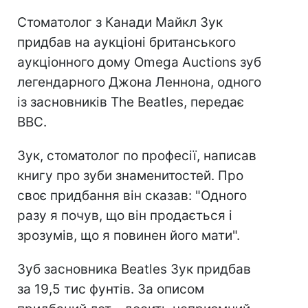
Стоматолог з Канади Майкл Зук
придбав на аукціоні британського
аукціонного дому Omega Auctions зуб
легендарного Джона Леннона, одного
із засновників The Beatles, передає
ВВС.
Зук, стоматолог по професії, написав
книгу про зуби знаменитостей. Про
своє придбання він сказав: "Одного
разу я почув, що він продається і
зрозумів, що я повинен його мати".
Зуб засновника Beatles Зук придбав
за 19,5 тис фунтів. За описом