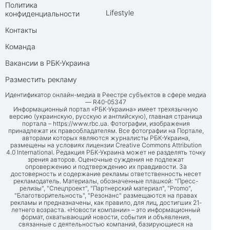
Политика
Lifestyle
конфиденциальности
Контакты
Команда
Вакансии в РБК-Украина
Разместить рекламу
Идентификатор онлайн-медиа в Реестре субъектов в сфере медиа
— R40-05347
Информационный портал «РБК-Украина» имеет трехязычную
версию (украинскую, русскую и английскую), главная страница
портала –
https://www.rbc.ua
. Фотографии, изображения
принадлежат их правообладателям. Все фотографии на Портале,
авторами которых являются журналисты РБК-Украина,
размещены на условиях лицензии Creative Commons Attribution
4.0 International. Редакция РБК-Украина может не разделять точку
зрения авторов. Оценочные суждения не подлежат
опровержению и подтверждению их правдивости. За
достоверность и содержание рекламы ответственность несет
рекламодатель. Материалы, обозначенные плашкой: "Пресс-
релизы", "Спецпроект", "Партнерский материал", "Promo",
"Благотворительность", "Резонанс" размещаются на правах
рекламы и предназначены, как правило, для лиц, достигших 21-
летнего возраста. «Новости компании» – это информационный
формат, охватывающий новости, события и объявления,
связанные с деятельностью компаний, базирующиеся на