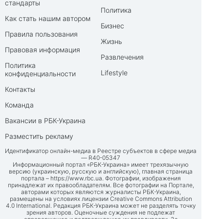
стандарты
Политика
Как стать нашим автором
Бизнес
Правила пользования
Жизнь
Правовая информация
Развлечения
Политика
Lifestyle
конфиденциальности
Контакты
Команда
Вакансии в РБК-Украина
Разместить рекламу
Идентификатор онлайн-медиа в Реестре субъектов в сфере медиа
— R40-05347
Информационный портал «РБК-Украина» имеет трехязычную
версию (украинскую, русскую и английскую), главная страница
портала –
https://www.rbc.ua
. Фотографии, изображения
принадлежат их правообладателям. Все фотографии на Портале,
авторами которых являются журналисты РБК-Украина,
размещены на условиях лицензии Creative Commons Attribution
4.0 International. Редакция РБК-Украина может не разделять точку
зрения авторов. Оценочные суждения не подлежат