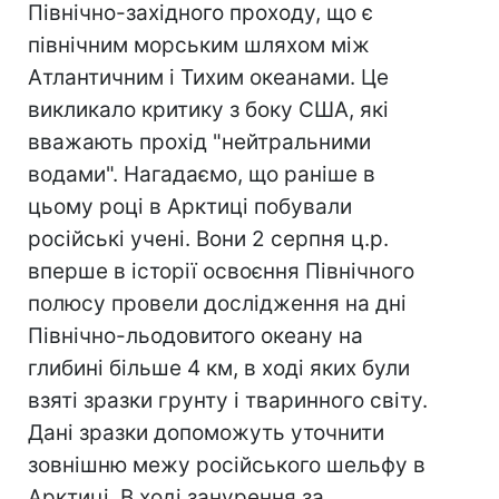
Північно-західного проходу, що є
північним морським шляхом між
Атлантичним і Тихим океанами. Це
викликало критику з боку США, які
вважають прохід "нейтральними
водами". Нагадаємо, що раніше в
цьому році в Арктиці побували
російські учені. Вони 2 серпня ц.р.
вперше в історії освоєння Північного
полюсу провели дослідження на дні
Північно-льодовитого океану на
глибині більше 4 км, в ході яких були
взяті зразки грунту і тваринного світу.
Дані зразки допоможуть уточнити
зовнішню межу російського шельфу в
Арктиці. В ході занурення за