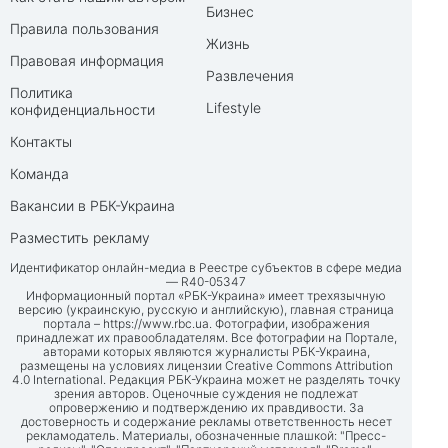
Бизнес
Правила пользования
Жизнь
Правовая информация
Развлечения
Политика
Lifestyle
конфиденциальности
Контакты
Команда
Вакансии в РБК-Украина
Разместить рекламу
Идентификатор онлайн-медиа в Реестре субъектов в сфере медиа
— R40-05347
Информационный портал «РБК-Украина» имеет трехязычную
версию (украинскую, русскую и английскую), главная страница
портала –
https://www.rbc.ua
. Фотографии, изображения
принадлежат их правообладателям. Все фотографии на Портале,
авторами которых являются журналисты РБК-Украина,
размещены на условиях лицензии Creative Commons Attribution
4.0 International. Редакция РБК-Украина может не разделять точку
зрения авторов. Оценочные суждения не подлежат
опровержению и подтверждению их правдивости. За
достоверность и содержание рекламы ответственность несет
рекламодатель. Материалы, обозначенные плашкой: "Пресс-