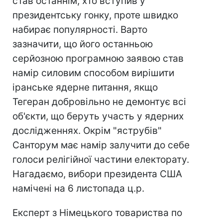
став останнім, хто вступив у
президентську гонку, проте швидко
набирає популярності. Варто
зазначити, що його останньою
серйозною програмною заявою став
намір силовим способом вирішити
іранське ядерне питання, якщо
Тегеран добровільно не демонтує всі
об'єкти, що беруть участь у ядерних
дослідженнях. Окрім "яструбів"
Санторум має намір залучити до себе
голоси релігійної частини електорату.
Нагадаємо, вибори президента США
намічені на 6 листопада ц.р.
Експерт з Німецького товариства по