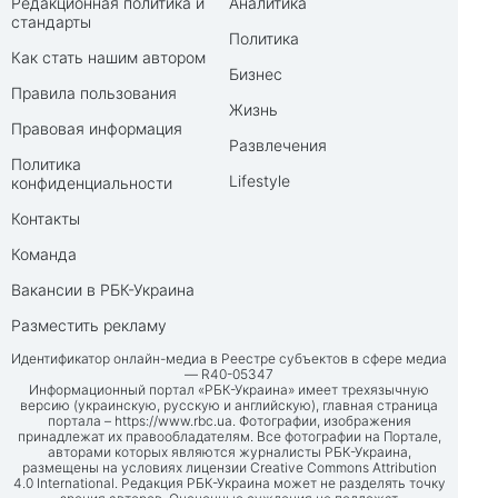
Редакционная политика и
Аналитика
стандарты
Политика
Как стать нашим автором
Бизнес
Правила пользования
Жизнь
Правовая информация
Развлечения
Политика
Lifestyle
конфиденциальности
Контакты
Команда
Вакансии в РБК-Украина
Разместить рекламу
Идентификатор онлайн-медиа в Реестре субъектов в сфере медиа
— R40-05347
Информационный портал «РБК-Украина» имеет трехязычную
версию (украинскую, русскую и английскую), главная страница
портала –
https://www.rbc.ua
. Фотографии, изображения
принадлежат их правообладателям. Все фотографии на Портале,
авторами которых являются журналисты РБК-Украина,
размещены на условиях лицензии Creative Commons Attribution
4.0 International. Редакция РБК-Украина может не разделять точку