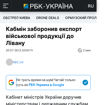
RU
ОБСТРЕЛ КИЕВА
DRONE DEALS
ОРМУЗСКИЙ ПРОЛИВ
Кабмін заборонив експорт
військової продукції до
Лівану
20:07 29.12.2006 Пт
2 мин
RBC.UA
Не трать время на шум! Читай только
суть из
РБК-Украина в Google
Кабінет міністрів України доручив
міністерствам і державним службам