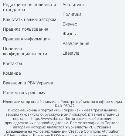
Редакционная политика и
Аналитика
стандарты
Политика
Как стать нашим автором
Бизнес
Правила пользования
Жизнь
Правовая информация
Развлечения
Политика
Lifestyle
конфиденциальности
Контакты
Команда
Вакансии в РБК-Украина
Разместить рекламу
Идентификатор онлайн-медиа в Реестре субъектов в сфере медиа
— R40-05347
Информационный портал «РБК-Украина» имеет трехязычную
версию (украинскую, русскую и английскую), главная страница
портала –
https://www.rbc.ua
. Фотографии, изображения
принадлежат их правообладателям. Все фотографии на Портале,
авторами которых являются журналисты РБК-Украина,
размещены на условиях лицензии Creative Commons Attribution
4.0 International. Редакция РБК-Украина может не разделять точку