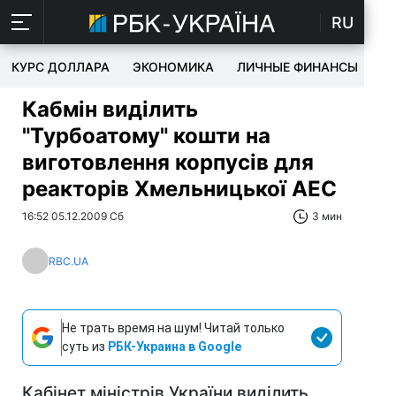
RU
КУРС ДОЛЛАРА
ЭКОНОМИКА
ЛИЧНЫЕ ФИНАНСЫ
T
Кабмін виділить
"Турбоатому" кошти на
виготовлення корпусів для
реакторів Хмельницької АЕС
16:52 05.12.2009 Сб
3 мин
RBC.UA
Не трать время на шум! Читай только
суть из
РБК-Украина в Google
Кабінет міністрів України виділить