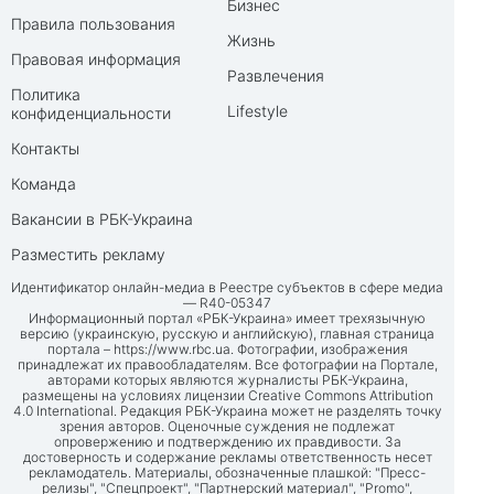
Бизнес
Правила пользования
Жизнь
Правовая информация
Развлечения
Политика
Lifestyle
конфиденциальности
Контакты
Команда
Вакансии в РБК-Украина
Разместить рекламу
Идентификатор онлайн-медиа в Реестре субъектов в сфере медиа
— R40-05347
Информационный портал «РБК-Украина» имеет трехязычную
версию (украинскую, русскую и английскую), главная страница
портала –
https://www.rbc.ua
. Фотографии, изображения
принадлежат их правообладателям. Все фотографии на Портале,
авторами которых являются журналисты РБК-Украина,
размещены на условиях лицензии Creative Commons Attribution
4.0 International. Редакция РБК-Украина может не разделять точку
зрения авторов. Оценочные суждения не подлежат
опровержению и подтверждению их правдивости. За
достоверность и содержание рекламы ответственность несет
рекламодатель. Материалы, обозначенные плашкой: "Пресс-
релизы", "Спецпроект", "Партнерский материал", "Promo",