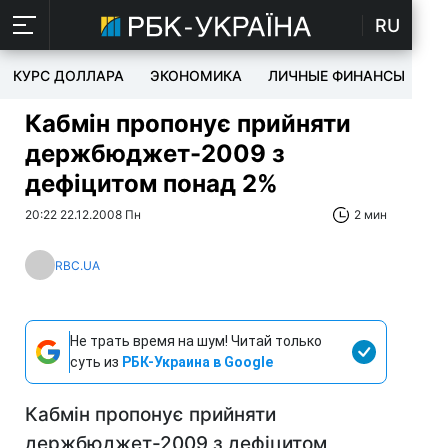
RU
КУРС ДОЛЛАРА
ЭКОНОМИКА
ЛИЧНЫЕ ФИНАНСЫ
T
Кабмін пропонує прийняти
держбюджет-2009 з
дефіцитом понад 2%
20:22 22.12.2008 Пн
2 мин
RBC.UA
Не трать время на шум! Читай только
суть из
РБК-Украина в Google
Кабмін пропонує прийняти
держбюджет-2009 з дефіцитом