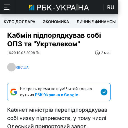
RU
КУРС ДОЛЛАРА
ЭКОНОМИКА
ЛИЧНЫЕ ФИНАНСЫ
T
Кабмін підпорядкував собі
ОПЗ та "Укртелеком"
16:29 19.05.2008 Пн
2 мин
RBC.UA
Не трать время на шум! Читай только
суть из
РБК-Украина в Google
Кабінет міністрів перепідпорядкував
собі низку підприємств, у тому числі
Одеський припортовий завод,