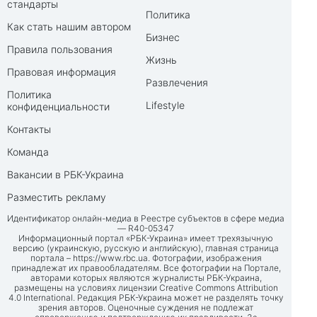
стандарты
Политика
Как стать нашим автором
Бизнес
Правила пользования
Жизнь
Правовая информация
Развлечения
Политика
Lifestyle
конфиденциальности
Контакты
Команда
Вакансии в РБК-Украина
Разместить рекламу
Идентификатор онлайн-медиа в Реестре субъектов в сфере медиа
— R40-05347
Информационный портал «РБК-Украина» имеет трехязычную
версию (украинскую, русскую и английскую), главная страница
портала –
https://www.rbc.ua
. Фотографии, изображения
принадлежат их правообладателям. Все фотографии на Портале,
авторами которых являются журналисты РБК-Украина,
размещены на условиях лицензии Creative Commons Attribution
4.0 International. Редакция РБК-Украина может не разделять точку
зрения авторов. Оценочные суждения не подлежат