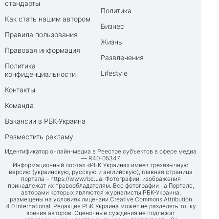
стандарты
Политика
Как стать нашим автором
Бизнес
Правила пользования
Жизнь
Правовая информация
Развлечения
Политика
Lifestyle
конфиденциальности
Контакты
Команда
Вакансии в РБК-Украина
Разместить рекламу
Идентификатор онлайн-медиа в Реестре субъектов в сфере медиа
— R40-05347
Информационный портал «РБК-Украина» имеет трехязычную
версию (украинскую, русскую и английскую), главная страница
портала –
https://www.rbc.ua
. Фотографии, изображения
принадлежат их правообладателям. Все фотографии на Портале,
авторами которых являются журналисты РБК-Украина,
размещены на условиях лицензии Creative Commons Attribution
4.0 International. Редакция РБК-Украина может не разделять точку
зрения авторов. Оценочные суждения не подлежат