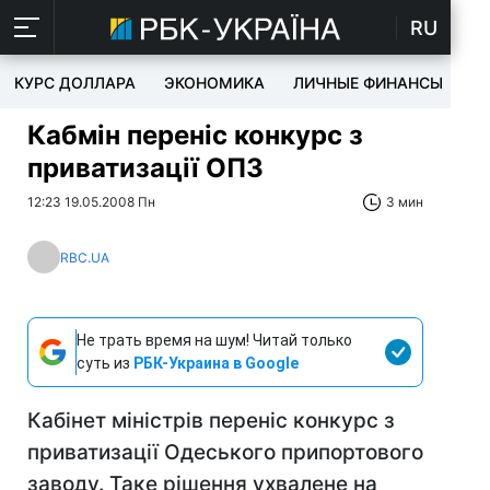
RU
КУРС ДОЛЛАРА
ЭКОНОМИКА
ЛИЧНЫЕ ФИНАНСЫ
T
Кабмін переніс конкурс з
приватизації ОПЗ
12:23 19.05.2008 Пн
3 мин
RBC.UA
Не трать время на шум! Читай только
суть из
РБК-Украина в Google
Кабінет міністрів переніс конкурс з
приватизації Одеського припортового
заводу. Таке рішення ухвалене на