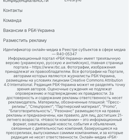
конфиденциальности
Контакты
Команда
Вакансии в РБК-Украина
Разместить рекламу
Идентификатор онлайн-медиа в Реестре субъектов в сфере медиа
— R40-05347
Информационный портал «РБК-Украина» имеет трехязычную
версию (украинскую, русскую и английскую), главная страница
портала –
https://www.rbc.ua
. Фотографии, изображения
принадлежат их правообладателям. Все фотографии на Портале,
авторами которых являются журналисты РБК-Украина,
размещены на условиях лицензии Creative Commons Attribution
4.0 International. Редакция РБК-Украина может не разделять точку
зрения авторов. Оценочные суждения не подлежат
опровержению и подтверждению их правдивости. За
достоверность и содержание рекламы ответственность несет
рекламодатель. Материалы, обозначенные плашкой: "Пресс-
релизы", "Спецпроект", "Партнерский материал", "Promo",
"Благотворительность", "Резонанс" размещаются на правах
рекламы и предназначены, как правило, для лиц, достигших 21-
летнего возраста. «Новости компании» – это информационный
формат, охватывающий новости, события и объявления,
связанные с деятельностью компаний, базирующиеся на
прессрелизах, выпускаемых самими компаниями, и за которые
редакция не несет ответственности. Онлайн-медиа «РБК-