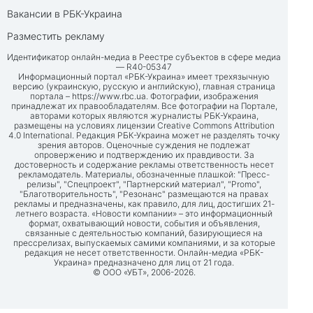
Вакансии в РБК-Украина
Разместить рекламу
Идентификатор онлайн-медиа в Реестре субъектов в сфере медиа
— R40-05347
Информационный портал «РБК-Украина» имеет трехязычную
версию (украинскую, русскую и английскую), главная страница
портала –
https://www.rbc.ua
. Фотографии, изображения
принадлежат их правообладателям. Все фотографии на Портале,
авторами которых являются журналисты РБК-Украина,
размещены на условиях лицензии Creative Commons Attribution
4.0 International. Редакция РБК-Украина может не разделять точку
зрения авторов. Оценочные суждения не подлежат
опровержению и подтверждению их правдивости. За
достоверность и содержание рекламы ответственность несет
рекламодатель. Материалы, обозначенные плашкой: "Пресс-
релизы", "Спецпроект", "Партнерский материал", "Promo",
"Благотворительность", "Резонанс" размещаются на правах
рекламы и предназначены, как правило, для лиц, достигших 21-
летнего возраста. «Новости компании» – это информационный
формат, охватывающий новости, события и объявления,
связанные с деятельностью компаний, базирующиеся на
прессрелизах, выпускаемых самими компаниями, и за которые
редакция не несет ответственности. Онлайн-медиа «РБК-
Украина» предназначено для лиц от 21 года.
© ООО «УБТ», 2006-2026.