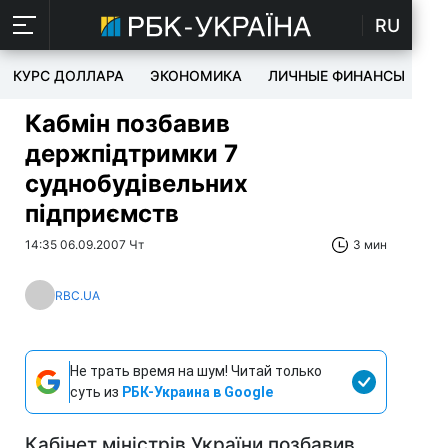
RU
КУРС ДОЛЛАРА
ЭКОНОМИКА
ЛИЧНЫЕ ФИНАНСЫ
T
Кабмін позбавив
держпідтримки 7
суднобудівельних
підприємств
14:35 06.09.2007 Чт
3 мин
RBC.UA
Не трать время на шум! Читай только
суть из
РБК-Украина в Google
Кабінет міністрів України позбавив