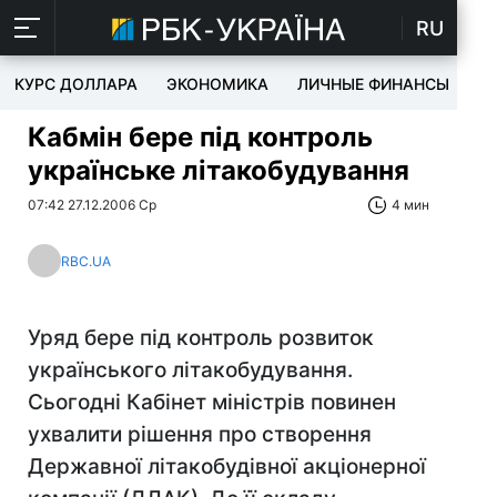
RU
КУРС ДОЛЛАРА
ЭКОНОМИКА
ЛИЧНЫЕ ФИНАНСЫ
T
Кабмін бере під контроль
українське літакобудування
07:42 27.12.2006 Ср
4 мин
RBC.UA
Уряд бере під контроль розвиток
українського літакобудування.
Сьогодні Кабінет міністрів повинен
ухвалити рішення про створення
Державної літакобудівної акціонерної