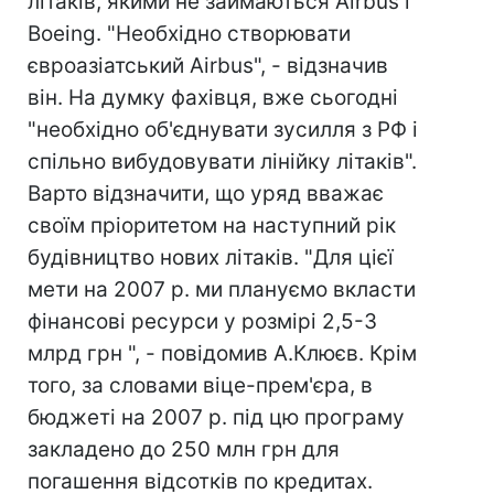
літаків, якими не займаються Airbus і
Boeing. "Необхідно створювати
євроазіатський Airbus", - відзначив
він. На думку фахівця, вже сьогодні
"необхідно об'єднувати зусилля з РФ і
спільно вибудовувати лінійку літаків".
Варто відзначити, що уряд вважає
своїм пріоритетом на наступний рік
будівництво нових літаків. "Для цієї
мети на 2007 р. ми плануємо вкласти
фінансові ресурси у розмірі 2,5-3
млрд грн ", - повідомив А.Клюєв. Крім
того, за словами віце-прем'єра, в
бюджеті на 2007 р. під цю програму
закладено до 250 млн грн для
погашення відсотків по кредитах.