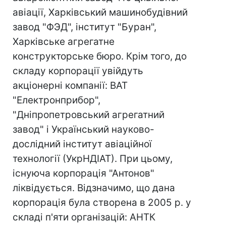
авіації, Харківський машинобудівний
завод "ФЭД", інститут "Буран",
Харківське агрегатне
конструкторське бюро. Крім того, до
складу корпорації увійдуть
акціонерні компанії: ВАТ
"Електронприбор",
"Дніпропетровський агрегатний
завод" і Український науково-
дослідний інститут авіаційної
технології (УкрНДІАТ). При цьому,
існуюча корпорація "Антонов"
ліквідується. Відзначимо, що дана
корпорація була створена в 2005 р. у
складі п'яти організацій: АНТК