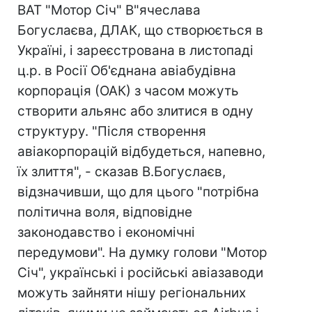
ВАТ "Мотор Січ" В"ячеслава
Богуслаєва, ДЛАК, що створюється в
Україні, і зареєстрована в листопаді
ц.р. в Росії Об'єднана авіабудівна
корпорація (ОАК) з часом можуть
створити альянс або злитися в одну
структуру. "Після створення
авіакорпорацій відбудеться, напевно,
їх злиття", - сказав В.Богуслаєв,
відзначивши, що для цього "потрібна
політична воля, відповідне
законодавство і економічні
передумови". На думку голови "Мотор
Січ", українські і російські авіазаводи
можуть зайняти нішу регіональних