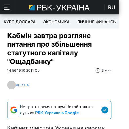
RU
КУРС ДОЛЛАРА
ЭКОНОМИКА
ЛИЧНЫЕ ФИНАНСЫ
T
Кабмін завтра розгляне
питання про збільшення
статутного капіталу
"Ощадбанку"
14:56 19.10.2011 Ср
3 мин
RBC.UA
Не трать время на шум! Читай только
суть из
РБК-Украина в Google
Кабінет міністрів України на своєму