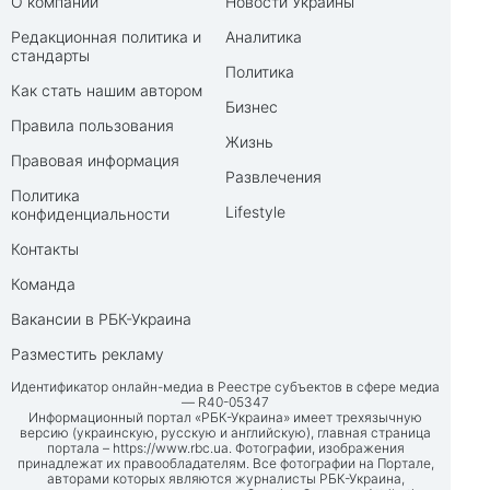
О компании
Новости Украины
Редакционная политика и
Аналитика
стандарты
Политика
Как стать нашим автором
Бизнес
Правила пользования
Жизнь
Правовая информация
Развлечения
Политика
Lifestyle
конфиденциальности
Контакты
Команда
Вакансии в РБК-Украина
Разместить рекламу
Идентификатор онлайн-медиа в Реестре субъектов в сфере медиа
— R40-05347
Информационный портал «РБК-Украина» имеет трехязычную
версию (украинскую, русскую и английскую), главная страница
портала –
https://www.rbc.ua
. Фотографии, изображения
принадлежат их правообладателям. Все фотографии на Портале,
авторами которых являются журналисты РБК-Украина,