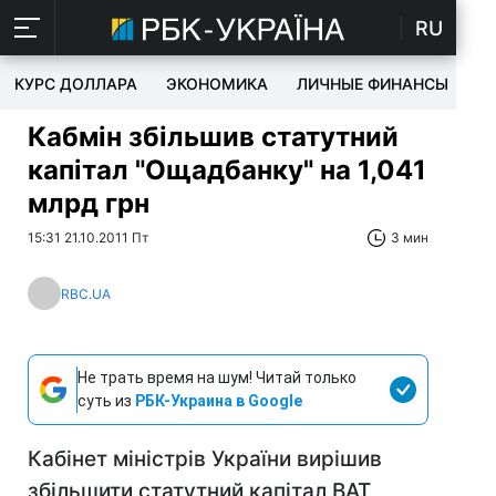
RU
КУРС ДОЛЛАРА
ЭКОНОМИКА
ЛИЧНЫЕ ФИНАНСЫ
T
Кабмін збільшив статутний
капітал "Ощадбанку" на 1,041
млрд грн
15:31 21.10.2011 Пт
3 мин
RBC.UA
Не трать время на шум! Читай только
суть из
РБК-Украина в Google
Кабінет міністрів України вирішив
збільшити статутний капітал ВАТ