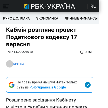
RU
КУРС ДОЛЛАРА
ЭКОНОМИКА
ЛИЧНЫЕ ФИНАНСЫ
T
Кабмін розгляне проект
Податкового кодексу 17
вересня
17:17 14.09.2010 Вт
2 мин
RBC.UA
Не трать время на шум! Читай только
суть из
РБК-Украина в Google
Розширене засідання Кабінету
міністрів України з питання проекту