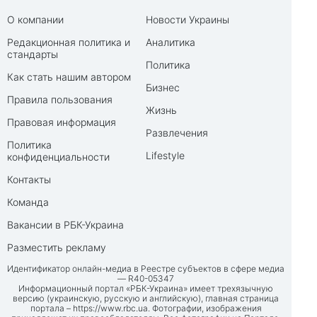
О компании
Новости Украины
Редакционная политика и
Аналитика
стандарты
Политика
Как стать нашим автором
Бизнес
Правила пользования
Жизнь
Правовая информация
Развлечения
Политика
Lifestyle
конфиденциальности
Контакты
Команда
Вакансии в РБК-Украина
Разместить рекламу
Идентификатор онлайн-медиа в Реестре субъектов в сфере медиа
— R40-05347
Информационный портал «РБК-Украина» имеет трехязычную
версию (украинскую, русскую и английскую), главная страница
портала –
https://www.rbc.ua
. Фотографии, изображения