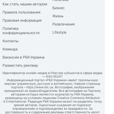
Как стать нашим автором
Бизнес
Правила пользования
Жизнь
Правовая информация
Развлечения
Политика
Lifestyle
конфиденциальности
Контакты
Команда
Вакансии в РБК-Украина
Разместить рекламу
Идентификатор онлайн-медиа в Реестре субъектов в сфере медиа
— R40-05347
Информационный портал «РБК-Украина» имеет трехязычную
версию (украинскую, русскую и английскую), главная страница
портала –
https://www.rbc.ua
. Фотографии, изображения
принадлежат их правообладателям. Все фотографии на Портале,
авторами которых являются журналисты РБК-Украина,
размещены на условиях лицензии Creative Commons Attribution
4.0 International. Редакция РБК-Украина может не разделять точку
зрения авторов. Оценочные суждения не подлежат
опровержению и подтверждению их правдивости. За
достоверность и содержание рекламы ответственность несет