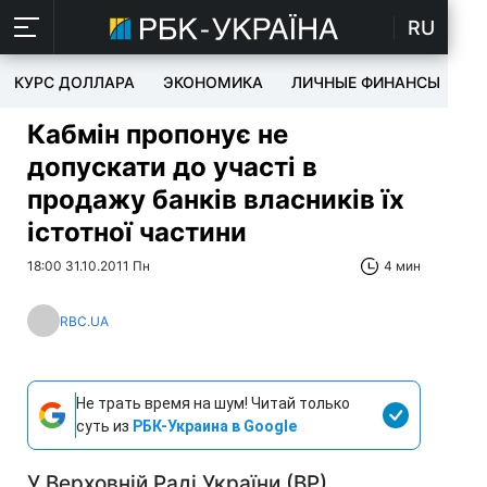
RU
КУРС ДОЛЛАРА
ЭКОНОМИКА
ЛИЧНЫЕ ФИНАНСЫ
T
Кабмін пропонує не
допускати до участі в
продажу банків власників їх
істотної частини
18:00 31.10.2011 Пн
4 мин
RBC.UA
Не трать время на шум! Читай только
суть из
РБК-Украина в Google
У Верховній Раді України (ВР)