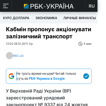
RU
КУРС ДОЛЛАРА
ЭКОНОМИКА
ЛИЧНЫЕ ФИНАНСЫ
T
Кабмін пропонує акціонувати
залізничний транспорт
12:02 26.10.2011 Ср
3 мин
RBC.UA
Не трать время на шум! Читай только
суть из
РБК-Украина в Google
У Верховній Раді України (ВР)
зареєстрований урядовий
законопроект № 9337 від 24 жовтня