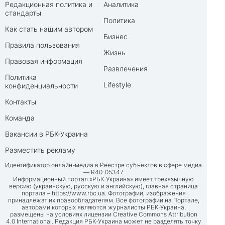
Редакционная политика и
Аналитика
стандарты
Политика
Как стать нашим автором
Бизнес
Правила пользования
Жизнь
Правовая информация
Развлечения
Политика
Lifestyle
конфиденциальности
Контакты
Команда
Вакансии в РБК-Украина
Разместить рекламу
Идентификатор онлайн-медиа в Реестре субъектов в сфере медиа
— R40-05347
Информационный портал «РБК-Украина» имеет трехязычную
версию (украинскую, русскую и английскую), главная страница
портала –
https://www.rbc.ua
. Фотографии, изображения
принадлежат их правообладателям. Все фотографии на Портале,
авторами которых являются журналисты РБК-Украина,
размещены на условиях лицензии Creative Commons Attribution
4.0 International. Редакция РБК-Украина может не разделять точку