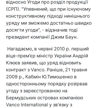
відносно Угоди про розділ продукції
(СРП). "Упевнений, що при існуючому
конструктивному підході нинішнього
уряду ми зможемо достатньо швидко
досягти угоди", - відзначив тоді
президент компанії Джим Баун.
Нагадаємо, в червні 2010 р. перший
віце-прем'єр міністр України Андрій
Клюєв заявив, що уряд відновить
контракт з Vanco. Раніше, 21 травня
2009 р., Кабмін Ю.Тимошенко в
односторонньому порядку розірвав
угоду з зареєстрованою на
Бермудських островах компанією
Vanco International у зв'язку з