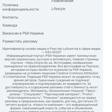
Развлечения
Политика
Lifestyle
конфиденциальности
Контакты
Команда
Вакансии в РБК-Украина
Разместить рекламу
Идентификатор онлайн-медиа в Реестре субъектов в сфере медиа
— R40-05347
Информационный портал «РБК-Украина» имеет трехязычную
версию (украинскую, русскую и английскую), главная страница
портала –
https://www.rbc.ua
. Фотографии, изображения
принадлежат их правообладателям. Все фотографии на Портале,
авторами которых являются журналисты РБК-Украина,
размещены на условиях лицензии Creative Commons Attribution
4.0 International. Редакция РБК-Украина может не разделять точку
зрения авторов. Оценочные суждения не подлежат
опровержению и подтверждению их правдивости. За
достоверность и содержание рекламы ответственность несет
рекламодатель. Материалы, обозначенные плашкой: "Пресс-
релизы", "Спецпроект", "Партнерский материал", "Promo",
"Благотворительность", "Резонанс" размещаются на правах
рекламы и предназначены, как правило, для лиц, достигших 21-
летнего возраста. «Новости компании» – это информационный
формат, охватывающий новости, события и объявления,
связанные с деятельностью компаний, базирующиеся на