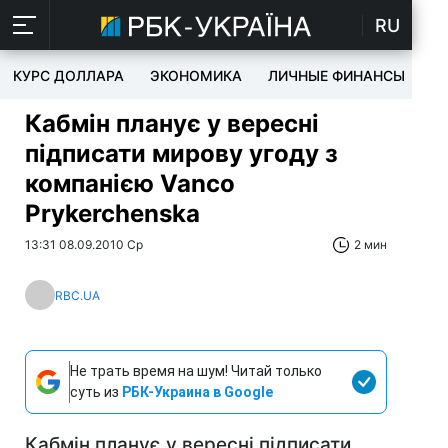
RU
КУРС ДОЛЛАРА
ЭКОНОМИКА
ЛИЧНЫЕ ФИНАНСЫ
T
Кабмін планує у вересні
підписати мирову угоду з
компанією Vanco
Prykerchenska
13:31 08.09.2010 Ср
2 мин
RBC.UA
Не трать время на шум! Читай только
суть из
РБК-Украина в Google
Кабмін планує у вересні підписати