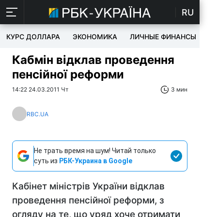
RU
КУРС ДОЛЛАРА
ЭКОНОМИКА
ЛИЧНЫЕ ФИНАНСЫ
T
Кабмін відклав проведення
пенсійної реформи
14:22 24.03.2011 Чт
3 мин
RBC.UA
Не трать время на шум! Читай только
суть из
РБК-Украина в Google
Кабінет міністрів України відклав
проведення пенсійної реформи, з
огляду на те, що уряд хоче отримати