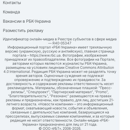
Контакты
Команда
Вакансии в РБК-Украина
Разместить рекламу
Идентификатор онлайн-медиа в Реестре субъектов в сфере медиа
— R40-05347
Информационный портал «РБК-Украина» имеет трехязычную
версию (украинскую, русскую и английскую), главная страница
портала –
https://www.rbc.ua
. Фотографии, изображения
принадлежат их правообладателям. Все фотографии на Портале,
авторами которых являются журналисты РБК-Украина,
размещены на условиях лицензии Creative Commons Attribution
4.0 International. Редакция РБК-Украина может не разделять точку
зрения авторов. Оценочные суждения не подлежат
опровержению и подтверждению их правдивости. За
достоверность и содержание рекламы ответственность несет
рекламодатель. Материалы, обозначенные плашкой: "Пресс-
релизы", "Спецпроект", "Партнерский материал", "Promo",
"Благотворительность", "Резонанс" размещаются на правах
рекламы и предназначены, как правило, для лиц, достигших 21-
летнего возраста. «Новости компании» – это информационный
формат, охватывающий новости, события и объявления,
связанные с деятельностью компаний, базирующиеся на
прессрелизах, выпускаемых самими компаниями, и за которые
редакция не несет ответственности. Онлайн-медиа «РБК-
Украина» предназначено для лиц от 21 года.
© ООО «УБТ», 2006-2026.