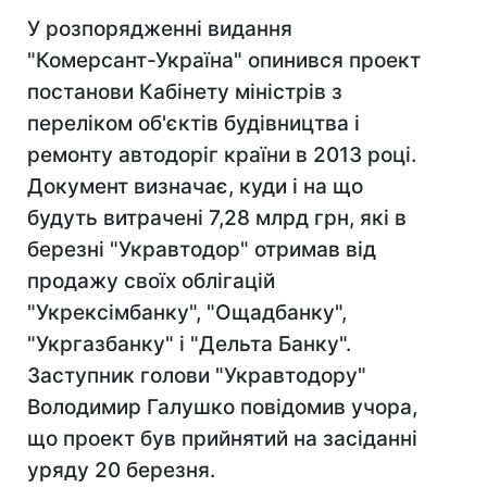
У розпорядженні видання
"Комерсант-Україна" опинився проект
постанови Кабінету міністрів з
переліком об'єктів будівництва і
ремонту автодоріг країни в 2013 році.
Документ визначає, куди і на що
будуть витрачені 7,28 млрд грн, які в
березні "Укравтодор" отримав від
продажу своїх облігацій
"Укрексімбанку", "Ощадбанку",
"Укргазбанку" і "Дельта Банку".
Заступник голови "Укравтодору"
Володимир Галушко повідомив учора,
що проект був прийнятий на засіданні
уряду 20 березня.