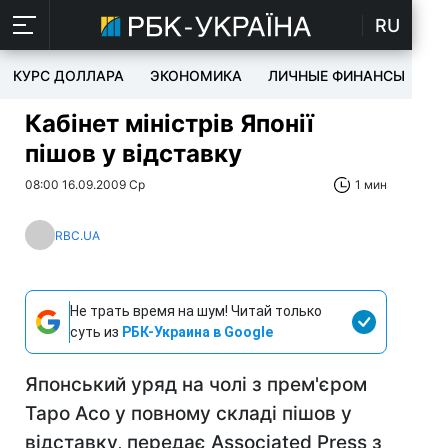
RU
КУРС ДОЛЛАРА
ЭКОНОМИКА
ЛИЧНЫЕ ФИНАНСЫ
T
Кабінет міністрів Японії
пішов у відставку
08:00 16.09.2009 Ср
1 мин
RBC.UA
Не трать время на шум! Читай только
суть из
РБК-Украина в Google
Японський уряд на чолі з прем'єром
Таро Асо у повному складі пішов у
відставку, передає Associated Press з