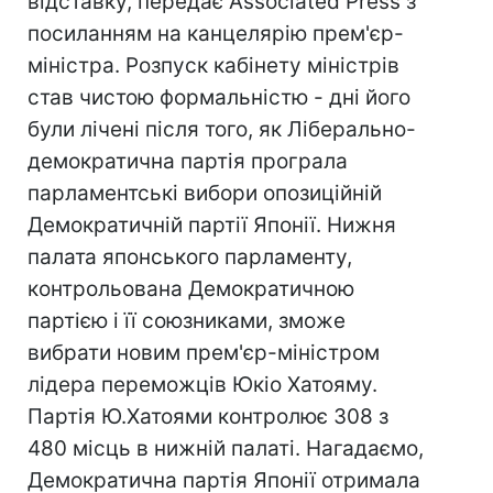
відставку, передає Associated Press з
посиланням на канцелярію прем'єр-
міністра. Розпуск кабінету міністрів
став чистою формальністю - дні його
були лічені після того, як Ліберально-
демократична партія програла
парламентські вибори опозиційній
Демократичній партії Японії. Нижня
палата японського парламенту,
контрольована Демократичною
партією і її союзниками, зможе
вибрати новим прем'єр-міністром
лідера переможців Юкіо Хатояму.
Партія Ю.Хатоями контролює 308 з
480 місць в нижній палаті. Нагадаємо,
Демократична партія Японії отримала