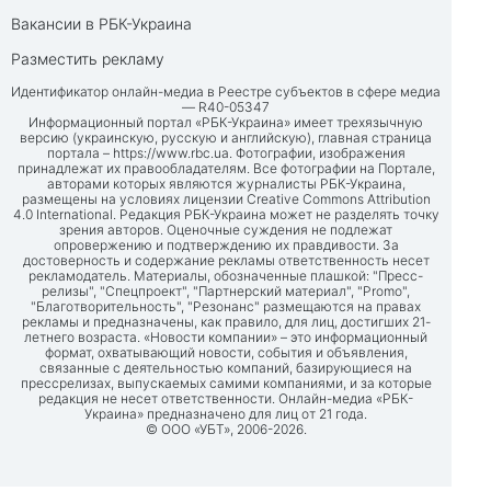
Вакансии в РБК-Украина
Разместить рекламу
Идентификатор онлайн-медиа в Реестре субъектов в сфере медиа
— R40-05347
Информационный портал «РБК-Украина» имеет трехязычную
версию (украинскую, русскую и английскую), главная страница
портала –
https://www.rbc.ua
. Фотографии, изображения
принадлежат их правообладателям. Все фотографии на Портале,
авторами которых являются журналисты РБК-Украина,
размещены на условиях лицензии Creative Commons Attribution
4.0 International. Редакция РБК-Украина может не разделять точку
зрения авторов. Оценочные суждения не подлежат
опровержению и подтверждению их правдивости. За
достоверность и содержание рекламы ответственность несет
рекламодатель. Материалы, обозначенные плашкой: "Пресс-
релизы", "Спецпроект", "Партнерский материал", "Promo",
"Благотворительность", "Резонанс" размещаются на правах
рекламы и предназначены, как правило, для лиц, достигших 21-
летнего возраста. «Новости компании» – это информационный
формат, охватывающий новости, события и объявления,
связанные с деятельностью компаний, базирующиеся на
прессрелизах, выпускаемых самими компаниями, и за которые
редакция не несет ответственности. Онлайн-медиа «РБК-
Украина» предназначено для лиц от 21 года.
© ООО «УБТ», 2006-2026.